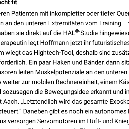
cht fit
ren Patienten mit inkompletter oder tiefer Qu
n an den unteren Extremitäten vom Training –
®-
aben sie direkt auf die HAL
Studie hingewiese
erapeutin legt Hoffmann jetzt ihr futuristische
 wiegt das Hightech-Tool, deshalb sind zusät
rderlich. Ein paar Haken und Bänder, dann sitzt
nsoren leiten Muskelpotenziale an den unteren 
s weiter zur mobilen Rechnereinheit, einem K
rd sozusagen die Bewegungsidee erkannt und 
t Aach. „Letztendlich wird das gesamte Exoskel
teuert.“ Daneben gibt es noch ein autonomes 
us versorgen Servomotoren im Hüft- und Knie