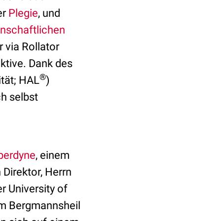
er
Plegie
, und
nschaftlichen
 via Rollator
ektive. Dank des
®
ität; HAL
)
h selbst
berdyne
, einem
 Direktor, Herrn
r University of
 am Bergmannsheil