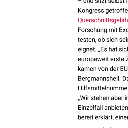
– und sitzt selbst
Kongress getroffe
Querschnittsgelä
Forschung mit Exo
testen, ob sich s
eignet. „Es hat si
europaweit erste 
kamen von der EU
Bergmannsheil. D
Hilfsmittelnumme
„Wir stehen aber 
Einzelfall anbiet
bereit erklärt, e