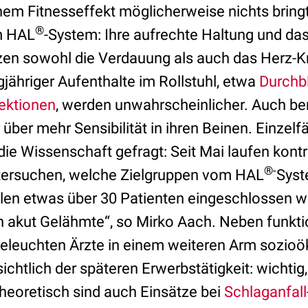
nem Fitnesseffekt möglicherweise nichts bring
®
om HAL
-System: Ihre aufrechte Haltung und da
tzen sowohl die Verdauung als auch das Herz-K
jähriger Aufenthalte im Rollstuhl, etwa
Durchb
ektionen
, werden unwahrscheinlicher. Auch be
über mehr Sensibilität in ihren Beinen. Einzelfä
t die Wissenschaft gefragt: Seit Mai laufen kontr
®-
ntersuchen, welche Zielgruppen vom HAL
Syst
sollen etwas über 30 Patienten eingeschlossen 
h akut Gelähmte“, so Mirko Aach. Neben funkti
eleuchten Ärzte in einem weiteren Arm sozio
ichtlich der späteren Erwerbstätigkeit: wichti
heoretisch sind auch Einsätze bei
Schlaganfall