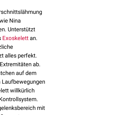
erschnittslähmung
 wie Nina
n. Unterstützt
s
Exoskelett
an.
zliche
 alles perfekt.
Extremitäten ab.
ästchen auf dem
in Laufbewegungen
ett willkürlich
Kontrollsystem.
gelenksbereich mit