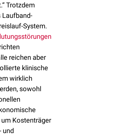
t.“ Trotzdem
s Laufband-
reislauf-System.
lutungsstörungen
richten
lle reichen aber
ollierte klinische
em wirklich
werden, sowohl
onellen
ökonomische
g, um Kostenträger
- und