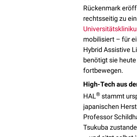
Rückenmark eröffn
rechtsseitig zu ei
Universitätsklini
mobilisiert – für 
Hybrid Assistive 
benötigt sie heut
fortbewegen.
High-Tech aus de
®
HAL
stammt ursp
japanischen Herste
Professor Schildha
Tsukuba zustande“,