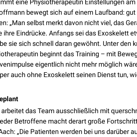
nimmt eine Physiotherapeutin Einstellungen am
Hoffmann bewegt sich auf einem Laufband: gut
n: „Man selbst merkt davon nicht viel, das Gerä
ie ihre Eindrücke. Anfangs sei das Exoskelett
e sie sich schnell daran gewöhnt. Unter den kr
iotherapeutin beginnt das Training – mit Bewe
enimpulse eigentlich nicht mehr möglich wäre
rper auch ohne Exoskelett seinen Dienst tun, wi
eplant
arbeitet das Team ausschließlich mit quersch
eder Betroffene macht derart große Fortschrit
ach: „Die Patienten werden bei uns darüber auf