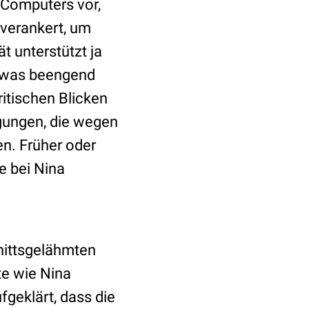
 Computers vor,
 verankert, um
t unterstützt ja
 etwas beengend
itischen Blicken
gungen, die wegen
n. Früher oder
e bei Nina
nittsgelähmten
te wie Nina
geklärt, dass die