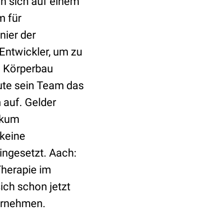
en sich auf einem
m für
onier der
Entwickler, um zu
m Körperbau
aute sein Team das
 auf. Gelder
ikum
 keine
ngesetzt. Aach:
Therapie im
ich schon jetzt
bernehmen.