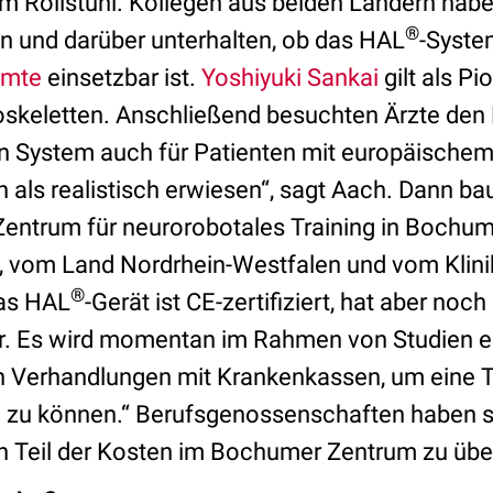
 im Rollstuhl. Kollegen aus beiden Ländern hab
®
n und darüber unterhalten, ob das HAL
-Syste
hmte
einsetzbar ist.
Yoshiyuki Sankai
gilt als Pi
skeletten. Anschließend besuchten Ärzte den 
ein System auch für Patienten mit europäische
ch als realistisch erwiesen“, sagt Aach. Dann b
Zentrum für neurorobotales Training in Bochum
, vom Land Nordrhein-Westfalen und vom Klin
®
as HAL
-Gerät ist CE-zertifiziert, hat aber noch
r. Es wird momentan im Rahmen von Studien ei
in Verhandlungen mit Krankenkassen, um eine 
en zu können.“ Berufsgenossenschaften haben s
inen Teil der Kosten im Bochumer Zentrum zu ü