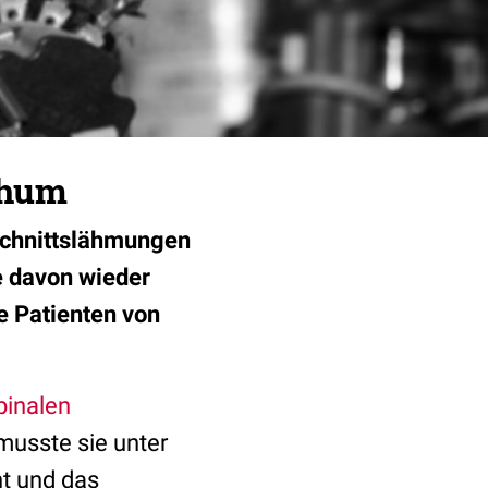
chum
schnittslähmungen
ge davon wieder
e Patienten von
pinalen
musste sie unter
nt und das