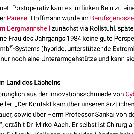
et. Postoperativ kam es im linken Bein zu ein
ner
Parese
. Hoffmann wurde im
Berufsgenosse
kum Bergmannsheil
zunächst via Rollstuhl, später
eine Frau des Jahrgangs 1984 keine gute Persp
®
Limb
-Systems (hybride, unterstützende Extrem
e nur noch eine Unterarmgehstütze und kann sic
m Land des Lächelns
rünglich aus der Innovationsschmiede von
Cy
ller. „Der Kontakt kam über unseren ärztlichen
uer, sowie über Herrn Professor Sankai von de
 erzählt Dr. Mirko Aach. Er selbst ist Chirurg