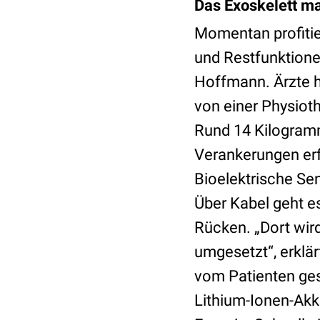
Das Exoskelett ma
Momentan profitie
und Restfunktione
Hoffmann. Ärzte h
von einer Physioth
Rund 14 Kilogramm
Verankerungen erfo
Bioelektrische Se
Über Kabel geht e
Rücken. „Dort wi
umgesetzt“, erklär
vom Patienten ges
Lithium-Ionen-Akk