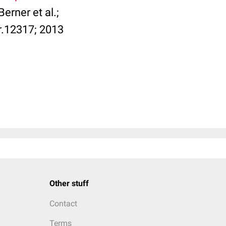
erner et al.;
r.12317; 2013
Other stuff
Contact
Terms