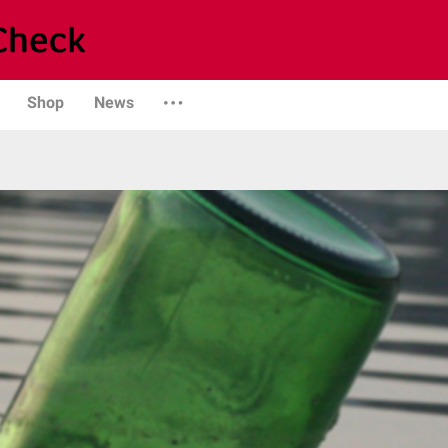
Shop
News