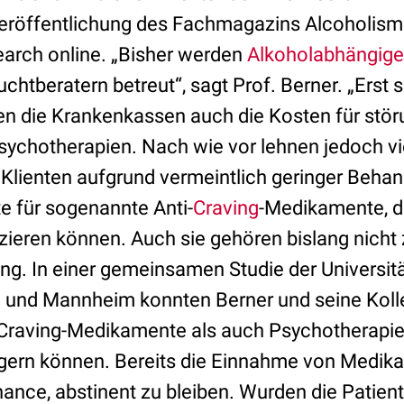
eröffentlichung des Fachmagazins Alcoholism: 
arch online. „Bisher werden
Alkoholabhängige
htberatern betreut“, sagt Prof. Berner. „Erst 
 die Krankenkassen auch die Kosten für stör
sychotherapien. Nach wie vor lehnen jedoch v
Klienten aufgrund vermeintlich geringer Beh
te für sogenannte Anti-
Craving
-Medikamente, d
zieren können. Auch sie gehören bislang nicht 
g. In einer gemeinsamen Studie der Universitä
n und Mannheim konnten Berner und seine Koll
-Craving-Medikamente als auch Psychotherapi
ögern können. Bereits die Einnahme von Medi
ance, abstinent zu bleiben. Wurden die Patien