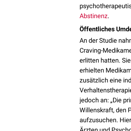
psychotherapeutisc
Abstinenz
.
Öffentliches Umd
An der Studie nahm
Craving-Medikame
erlitten hatten. S
erhielten Medikam
zusätzlich eine in
Verhaltenstherapie
jedoch an: „Die pri
Willenskraft, den
aufzusuchen. Hie
Ärzten und Psycho