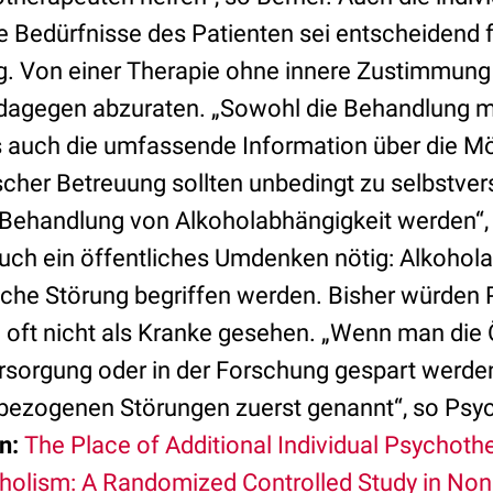
ie Bedürfnisse des Patienten sei entscheidend 
g. Von einer Therapie ohne innere Zustimmun
 dagegen abzuraten. „Sowohl die Behandlung mi
auch die umfassende Information über die Mö
cher Betreuung sollten unbedingt zu selbstver
 Behandlung von Alkoholabhängigkeit werden“, 
auch ein öffentliches Umdenken nötig: Alkohol
che Störung begriffen werden. Bisher würden 
oft nicht als Kranke gesehen. „Wenn man die Ö
ersorgung oder in der Forschung gespart werde
bezogenen Störungen zuerst genannt“, so Psyc
n:
The Place of Additional Individual Psychothe
holism: A Randomized Controlled Study in No