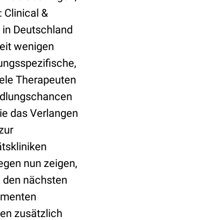
Clinical &
in Deutschland
seit wenigen
ungsspezifische,
iele Therapeuten
andlungschancen
ie das Verlangen
zur
tskliniken
egen nun zeigen,
e den nächsten
kamenten
ten zusätzlich