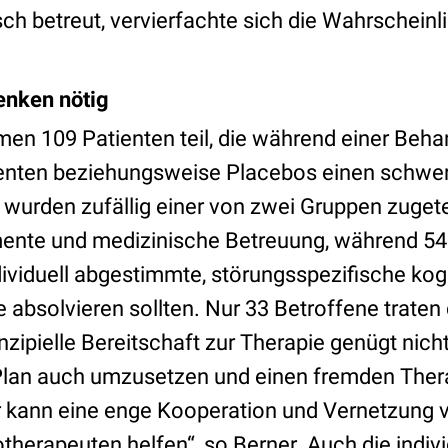
h betreut, vervierfachte sich die Wahrscheinl
enken nötig
en 109 Patienten teil, die während einer Behan
nten beziehungsweise Placebos einen schwer
ie wurden zufällig einer von zwei Gruppen zugete
ente und medizinische Betreuung, während 54
dividuell abgestimmte, störungsspezifische kog
 absolvieren sollten. Nur 33 Betroffene traten
nzipielle Bereitschaft zur Therapie genügt nicht.
 Plan auch umzusetzen und einen fremden The
r kann eine enge Kooperation und Vernetzung
therapeuten helfen“, so Berner. Auch die indi