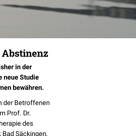
 Abstinenz
sher in der
e neue Studie
mmen bewähren.
n der Betroffenen
m Prof. Dr.
therapie des
ik Bad Säckingen,