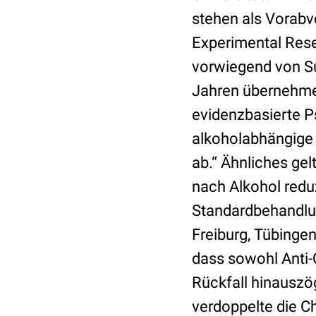
stehen als Vorabv
Experimental Rese
vorwiegend von Suc
Jahren übernehmen
evidenzbasierte P
alkoholabhängige 
ab.“ Ähnliches gel
nach Alkohol redu
Standardbehandlun
Freiburg, Tübinge
dass sowohl Anti
Rückfall hinausz
verdoppelte die Ch