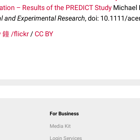
ation – Results of the PREDICT Study
Michael B
al and Experimental Research
, doi: 10.1111/ace
 鐘 /flickr
/
CC BY
For Business
Media Kit
Login Services