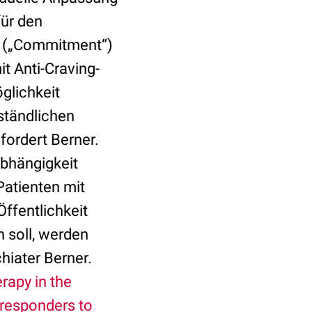
für den
g („Commitment“)
t Anti-Craving-
glichkeit
ständlichen
fordert Berner.
abhängigkeit
Patienten mit
ffentlichkeit
n soll, werden
hiater Berner.
rapy in the
nresponders to