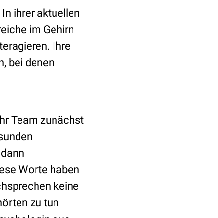
In ihrer aktuellen
reiche im Gehirn
teragieren. Ihre
 bei denen
ihr Team zunächst
esunden
 dann
Diese Worte haben
chsprechen keine
hörten zu tun