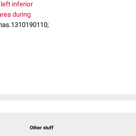
left inferior
area during
pnas.1310190110;
Other stuff