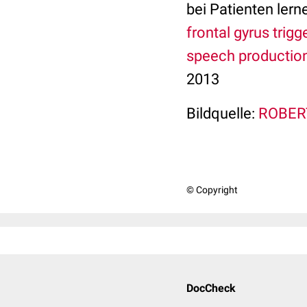
bei Patienten lern
frontal gyrus trig
speech productio
2013
Bildquelle:
ROBERT
© Copyright
DocCheck