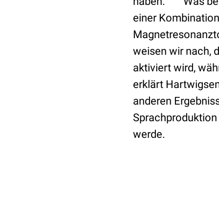
haben.“ Was bei d
einer Kombinatio
Magnetresonanzt
weisen wir nach, 
aktiviert wird, wä
erklärt Hartwigse
anderen Ergebniss
Sprachproduktion 
werde.