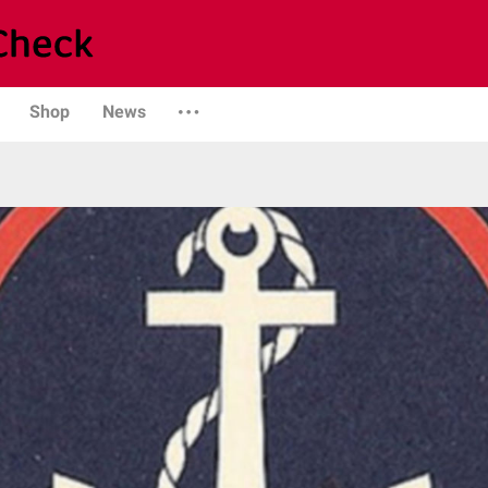
Shop
News