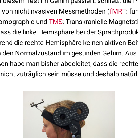
iesem Test im Gehirn passiert, schließt die 
n von nichtinvasiven Messmethoden (
fMRT
: fu
omographie und
TMS
: Transkranielle Magnetst
dass die linke Hemisphäre bei der Sprachproduk
hrend die rechte Hemisphäre keinen aktiven Beitr
n den Normalzustand im gesunden Gehirn. Aus
en habe man bisher abgeleitet, dass die recht
nicht zuträglich sein müsse und deshalb natürl