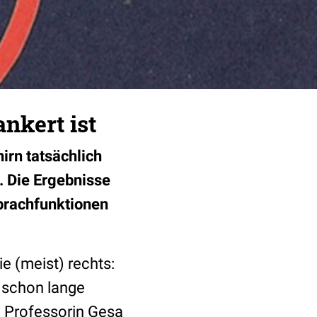
nkert ist
irn tatsächlich
. Die Ergebnisse
prachfunktionen
ie (meist) rechts:
t schon lange
in Professorin Gesa