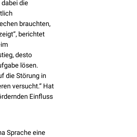
dabei die
tlich
rechen brauchten,
igt“, berichtet
eim
tieg, desto
ufgabe lösen.
f die Störung in
ren versucht.“ Hat
ördernden Einfluss
a Sprache eine