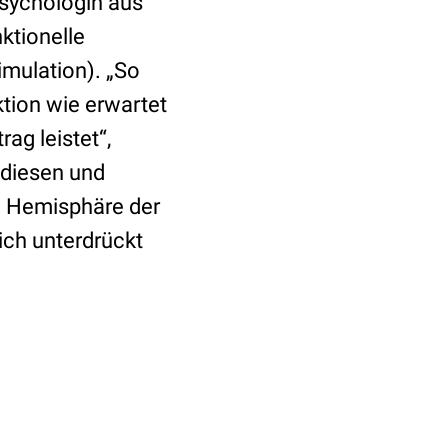
Psychologin aus
nktionelle
imulation). „So
tion wie erwartet
ag leistet“,
 diesen und
e Hemisphäre der
ich unterdrückt