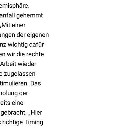
Hemisphäre.
ganfall gehemmt
„Mit einer
angen der eigenen
nz wichtig dafür
en wir die rechte
Arbeit wieder
te zugelassen
timulieren. Das
holung der
its eine
gebracht. „Hier
 richtige Timing