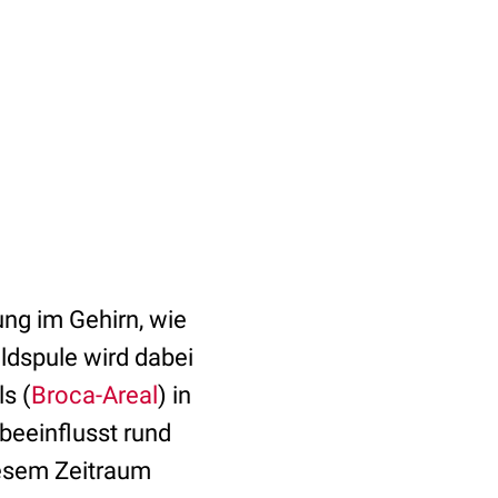
ung im Gehirn, wie
eldspule wird dabei
s (
Broca-Areal
) in
beeinflusst rund
iesem Zeitraum