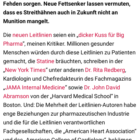
Fehden sorgen. Neue Fettsenker lassen vermuten,
dass es Streithähnen auch in Zukunft nicht an
Munition mangelt.
Die
neuen Leitlinien
seien ein „
dicker Kuss für Big
Pharma
“, meinen Kritiker. Millionen gesunder
Menschen würden durch diese Leitlinien zu Patienten
gemacht, die
Statine
bräuchten, schreiben in der
„
New York Times
“ unter anderen
Dr. Rita Redberg
,
Kardiologin und Chefredakteurin des Fachmagazins
„
JAMA Internal Medicine
“ sowie
Dr. John David
Abramson
von der „Harvard Medical School“ in
Boston. Und: Die Mehrheit der Leitlinien-Autoren habe
enge Beziehungen zur pharmazeutischen Industrie
und die für die Leitlinien verantwortlichen
Fachgesellschaften, die „American Heart Association“
und das „American College of Cardiology“, bekämen