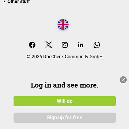
Other stuff
© 2026 DocCheck Community GmbH
Log in and see more.
Will do
Sign up for free