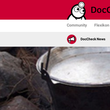
Community
Flexikon
DocCheck News