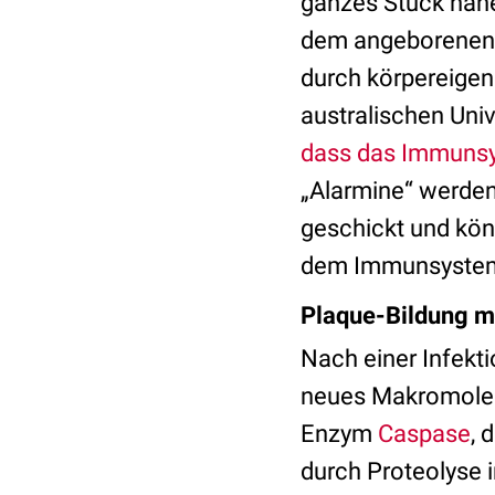
ganzes Stück nähe
dem angeborenen 
durch körpereigen
australischen Univ
dass das Immunsys
„Alarmine“ werden
geschickt und kön
dem Immunsystem 
Plaque-Bildung m
Nach einer Infekti
neues Makromolekü
Enzym
Caspase
, 
durch Proteolyse 