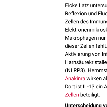
Eicke Latz untersu
Reflexion und Fluo
Zellen des Immuns
Elektronenmikrosk
Makrophagen nur 
dieser Zellen feh
Aktivierung von I
Harnsäurekristall
(NLRP3). Hemmsto
Anakinra
wirken ab
Dort ist IL-1β ein
Zellen
beteiligt.
Unterscheidung v