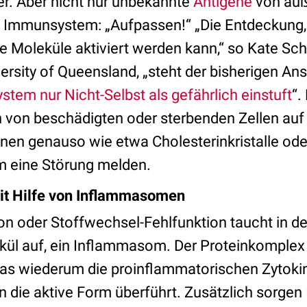
r. Aber nicht nur unbekannte
Antigene
von auß
Immunsystem: „Aufpassen!“ „Die Entdeckung,
e Moleküle aktiviert werden kann,“ so Kate Sch
ersity of Queensland, „steht der bisherigen An
tem nur Nicht-Selbst als gefährlich einstuft
“.
 von beschädigten oder sterbenden Zellen auf 
nen genauso wie etwa Cholesterinkristalle od
eine Störung melden.
it Hilfe von Inflammasomen
on oder Stoffwechsel-Fehlfunktion taucht in de
l auf, ein Inflammasom. Der Proteinkomplex a
das wiederum die proinflammatorischen Zytok
in die aktive Form überführt. Zusätzlich sorg