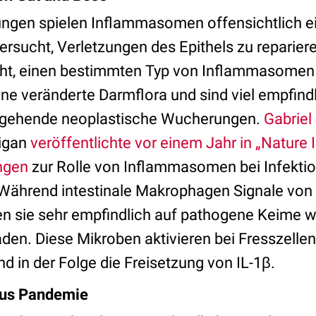
gen spielen Inflammasomen offensichtlich ein
ersucht, Verletzungen des Epithels zu reparie
geht, einen bestimmten Typ von Inflammasom
ine veränderte Darmflora und sind viel empfindli
rgehende neoplastische Wucherungen.
Gabriel
higan
veröffentlichte vor einem Jahr in „Natur
ngen
zur Rolle von Inflammasomen bei Infekti
 Während intestinale Makrophagen Signale v
eren sie sehr empfindlich auf pathogene Keime 
en. Diese Mikroben aktivieren bei Fresszell
 in der Folge die Freisetzung von IL-1β.
sus Pandemie