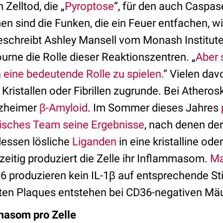
 Zelltod, die „
Pyroptose
“, für den auch Caspas
n sind die Funken, die ein Feuer entfachen, w
beschreibt Ashley Mansell vom Monash Institut
urne die Rolle dieser Reaktionszentren. „
Aber 
 eine bedeutende Rolle zu spielen.
“ Vielen dav
ristallen oder Fibrillen zugrunde. Bei Atherosk
Alzheimer
β-Amyloid
. Im Sommer dieses Jahres
isches Team seine Ergebnisse
, nach denen de
dessen lösliche
Liganden
in eine kristalline oder
zeitig produziert die Zelle ihr Inflammasom.
Ma
produzieren kein IL-1β auf entsprechende Stim
en Plaques entstehen bei CD36-negativen Mäu
masom pro Zelle