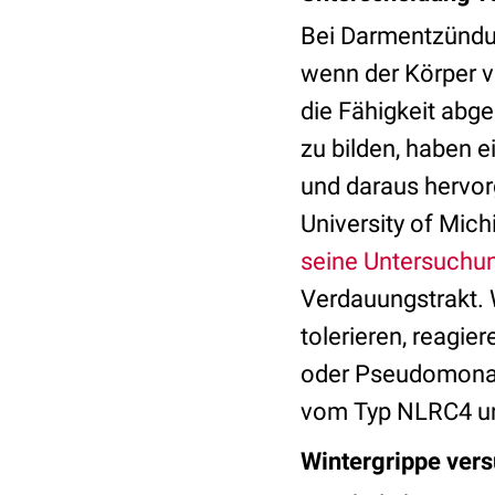
Bei Darmentzündun
wenn der Körper v
die Fähigkeit ab
zu bilden, haben e
und daraus hervo
University of Mic
seine Untersuchu
Verdauungstrakt.
tolerieren, reagi
oder Pseudomonad
vom Typ NLRC4 und
Wintergrippe ver