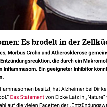
en: Es brodelt in der Zellkü
es, Morbus Crohn und Atherosklerose gemein
 Entzündungsreaktion, die durch ein Makromole
in Inflammasom. Ein geeigneter Inhibitor könnt
n.
flammasomen besitzt, hat Alzheimer bei Dir ke
ool.“
Das Statement
von Eicke Latz in „Nature“ 
hl auf die vielen Facetten der „Entzündungswer