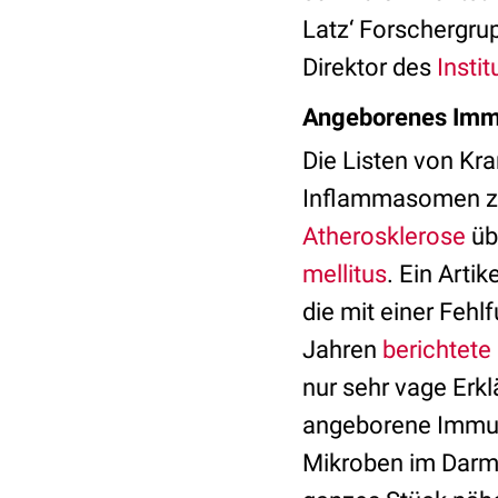
Latz‘ Forschergrup
Direktor des
Insti
Angeborenes Imm
Die Listen von Kr
Inflammasomen zei
Atherosklerose
üb
mellitus
. Ein Artik
die mit einer Fehl
Jahren
berichtet
nur sehr vage Erkl
angeborene Immu
Mikroben im Darm 