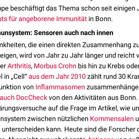
pe beschäftigt das Thema schon seit einigen Ja
tuts für angeborene Immunität
in Bonn.
unsystem: Sensoren auch nach innen
ankheiten, die einen direkten Zusammenhang zur
gen, wird von Jahr zu Jahr länger und reicht 
er
Arthritis
,
Morbus Crohn
bis hin zu Krebs ode
el in „Cell“
aus dem Jahr 2010
zählt rund 30 Kran
funktion von
Inflammasomen
zusammenhängen. 
e auch DocCheck
von den Aktivitäten aus Bonn
ärungsversuche auf die Frage im Artikel, wie u
nsystem zwischen nützlichen
Kommensalen
u
unterscheiden kann. Heute sind die Forscher 