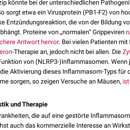
zip könnte bei der unterschiedlichen Pathogeni
 So sorgt etwa ein Virusprotein (PB1-F2) von 
rke Entzündungsreaktion, die von der Bildung v
hängt. Proteine von „normalen“ Grippeviren
r
chere Antwort hervor
. Bei vielen Patienten mit
feron
-Therapie an, jedoch nicht bei allen. Die
Zy
 Funktion von (NLRP3-)Inflammasomen. Wenn 
ie Aktivierung dieses Inflammasom-Typs für d
me sorgen, so zeigen Versuche an Mäusen,
is
stik und Therapie
Krankheiten, die auf eine gestörte Inflammasom
st auch das kommerzielle Interesse an Wirkst