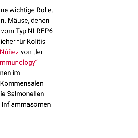
e wichtige Rolle,
ren. Mäuse, denen
en vom Typ NLREP6
cher für Kolitis
 Núñez
von der
e Immunology“
onen im
on Kommensalen
wie Salmonellen
en Inflammasomen