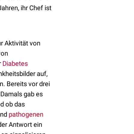
hren, ihr Chef ist
 Aktivität von
von
r
Diabetes
kheitsbilder auf,
Bereits vor drei
. Damals gab es
nd ob das
nd
pathogenen
der Antwort ein