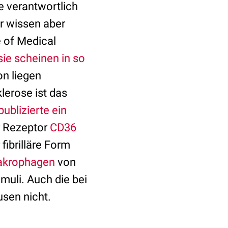
e verantwortlich
ir wissen aber
e of Medical
sie scheinen in so
on liegen
lerose ist das
publizierte ein
r Rezeptor
CD36
 fibrilläre Form
krophagen
von
uli. Auch die bei
sen nicht.