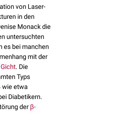
ation von Laser-
kturen in den
Denise Monack die
en untersuchten
m es bei manchen
ammenhang mit der
e
Gicht
. Die
mmten Typs
 wie etwa
ei Diabetikern.
störung der
β-