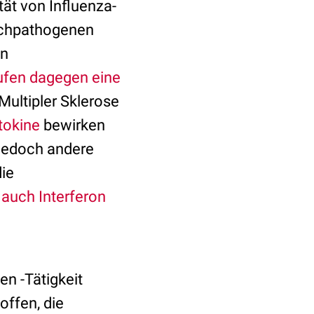
tät von Influenza-
hochpathogenen
on
ufen dagegen eine
 Multipler Sklerose
tokine
bewirken
jedoch andere
ie
t auch Interferon
en -Tätigkeit
offen, die