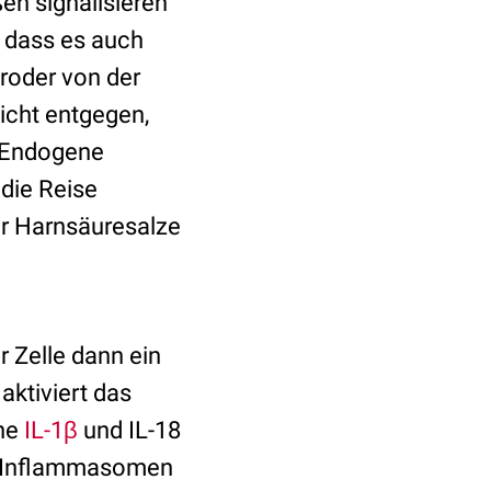
en signalisieren
 dass es auch
roder von der
sicht entgegen,
 Endogene
die Reise
er Harnsäuresalze
r Zelle dann ein
ktiviert das
ine
IL-1β
und IL-18
en Inflammasomen