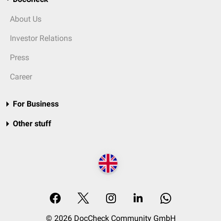
About Us
Investor Relations
Press
Career
For Business
Other stuff
© 2026 DocCheck Community GmbH