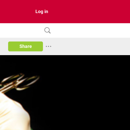
Log in
Share