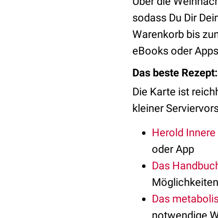
Über die Weihnac
sodass Du Dir Dei
Warenkorb bis zum
eBooks oder Apps
Das beste Rezept:
Die Karte ist reic
kleiner Serviervor
Herold Innere
oder App
Das Handbuch
Möglichkeite
Das metaboli
notwendige Wi