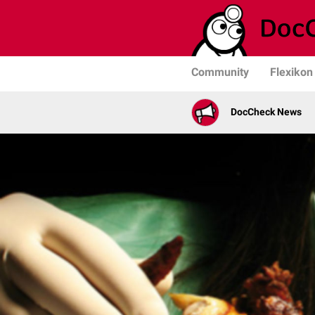
Community
Flexikon
DocCheck News