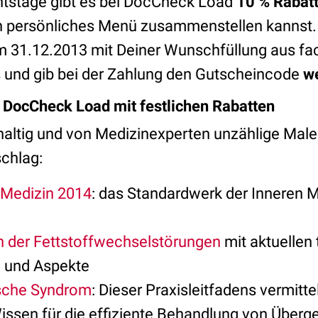
htstage gibt es bei DocCheck Load
10 % Rabat
n persönliches Menü zusammenstellen kannst. 
 31.12.2013 mit Deiner Wunschfüllung aus fa
 und gib bei der Zahlung den Gutscheincode
w
 DocCheck Load mit festlichen Rabatten
hhaltig und von Medizinexperten unzählige Male
schlag:
 Medizin 2014
: das Standardwerk der Inneren 
 der Fettstoffwechselstörungen
mit aktuellen
n und Aspekte
sche Syndrom
: Dieser Praxisleitfadens vermittel
ssen für die effiziente Behandlung von Überge