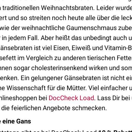
 traditionellen Weihnachtsbraten. Leider wurd
ert und so streiten noch heute alle über die lec
 wie der weihnachtliche Gaumenschmaus zubere
er in jedem Fall. Aber heißt das unbedingt auc
änsebraten ist viel Eisen, Eiweiß und Vitamin-B
fett im Vergleich zu anderen tierischen Fetten
nnen sogar cholesterinsenkend wirken und som
senken. Ein gelungener Gänsebraten ist nicht e
ine Wissenschaft für die Mütter. Viel einfache
nlineshoppen bei
DocCheck Load
. Lass Dir bei
 die feierlichen Angebote schmecken.
 eine Gans