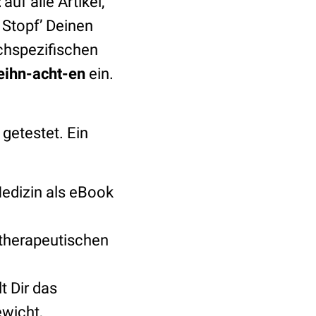
t
auf alle Artikel,
Stopf’ Deinen
chspezifischen
eihn-acht-en
ein.
 getestet. Ein
Medizin als eBook
 therapeutischen
t Dir das
wicht,