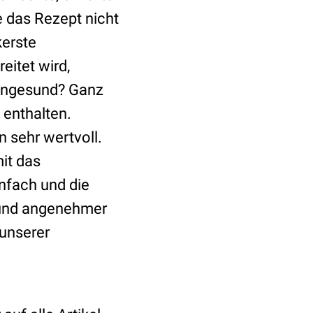
e das Rezept nicht
kerste
itet wird,
h ungesund? Ganz
 enthalten.
 sehr wertvoll.
it das
infach und die
r und angenehmer
 unserer