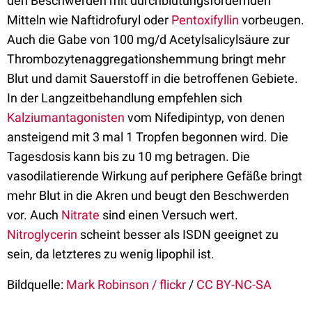
den Beschwerden mit durchblutungsfördernden
Mitteln wie Naftidrofuryl oder
Pentoxifyllin
vorbeugen.
Auch die Gabe von 100 mg/d Acetylsalicylsäure zur
Thrombozytenaggregationshemmung bringt mehr
Blut und damit Sauerstoff in die betroffenen Gebiete.
In der Langzeitbehandlung empfehlen sich
Kalziumantagonisten
vom Nifedipintyp, von denen
ansteigend mit 3 mal 1 Tropfen begonnen wird. Die
Tagesdosis kann bis zu 10 mg betragen. Die
vasodilatierende Wirkung auf periphere Gefäße bringt
mehr Blut in die Akren und beugt den Beschwerden
vor. Auch
Nitrate
sind einen Versuch wert.
Nitroglycerin
scheint besser als ISDN geeignet zu
sein, da letzteres zu wenig lipophil ist.
Bildquelle:
Mark Robinson / flickr
/
CC BY-NC-SA