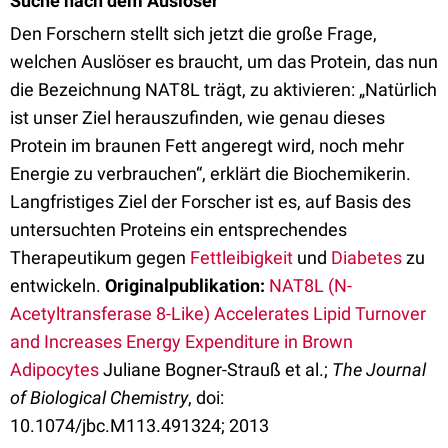
Suche nach dem Auslöser
Den Forschern stellt sich jetzt die große Frage,
welchen Auslöser es braucht, um das Protein, das nun
die Bezeichnung NAT8L trägt, zu aktivieren: „Natürlich
ist unser Ziel herauszufinden, wie genau dieses
Protein im braunen Fett angeregt wird, noch mehr
Energie zu verbrauchen“, erklärt die Biochemikerin.
Langfristiges Ziel der Forscher ist es, auf Basis des
untersuchten Proteins ein entsprechendes
Therapeutikum gegen
Fettleibigkeit
und
Diabetes
zu
entwickeln.
Originalpublikation:
NAT8L (N-
Acetyltransferase 8-Like) Accelerates Lipid Turnover
and Increases Energy Expenditure in Brown
Adipocytes
Juliane Bogner-Strauß et al.;
The Journal
of Biological Chemistry
, doi:
10.1074/jbc.M113.491324; 2013