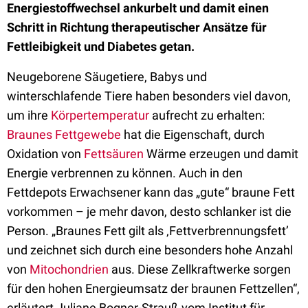
Energiestoffwechsel ankurbelt und damit einen
Schritt in Richtung therapeutischer Ansätze für
Fettleibigkeit und Diabetes getan.
Neugeborene Säugetiere, Babys und
winterschlafende Tiere haben besonders viel davon,
um ihre
Körpertemperatur
aufrecht zu erhalten:
Braunes Fettgewebe
hat die Eigenschaft, durch
Oxidation von
Fettsäuren
Wärme erzeugen und damit
Energie verbrennen zu können. Auch in den
Fettdepots Erwachsener kann das „gute“ braune Fett
vorkommen – je mehr davon, desto schlanker ist die
Person. „Braunes Fett gilt als ‚Fettverbrennungsfett’
und zeichnet sich durch eine besonders hohe Anzahl
von
Mitochondrien
aus. Diese Zellkraftwerke sorgen
für den hohen Energieumsatz der braunen Fettzellen“,
erläutert Juliane Bogner-Strauß vom Institut für