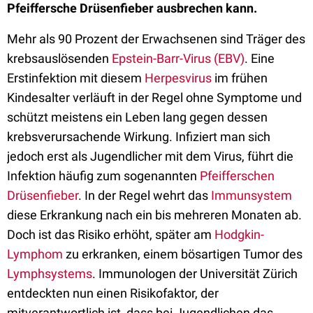
Pfeiffersche Drüsenfieber ausbrechen kann.
Mehr als 90 Prozent der Erwachsenen sind Träger des
krebsauslösenden
Epstein-Barr-Virus (EBV)
. Eine
Erstinfektion mit diesem
Herpesvirus
im frühen
Kindesalter verläuft in der Regel ohne Symptome und
schützt meistens ein Leben lang gegen dessen
krebsverursachende Wirkung. Infiziert man sich
jedoch erst als Jugendlicher mit dem Virus, führt die
Infektion häufig zum sogenannten
Pfeifferschen
Drüsenfieber
. In der Regel wehrt das
Immunsystem
diese Erkrankung nach ein bis mehreren Monaten ab.
Doch ist das Risiko erhöht, später am
Hodgkin-
Lymphom
zu erkranken, einem bösartigen Tumor des
Lymphsystems
. Immunologen der Universität Zürich
entdeckten nun einen Risikofaktor, der
mitverantwortlich ist, dass bei Jugendlichen das