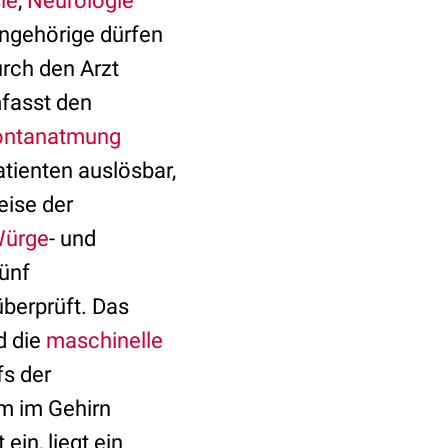
ie
,
Neurologie
ngehörige dürfen
rch den Arzt
fasst den
ontanatmung
tienten auslösbar,
eise der
ürge
- und
ünf
überprüft. Das
d die
maschinelle
fs der
um im Gehirn
ein, liegt ein