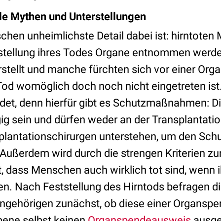
le Mythen und Unterstellungen
schen unheimlichste Detail dabei ist: hirntote
ststellung ihres Todes Organe entnommen werde
rstellt und manche fürchten sich vor einer Org
Tod womöglich doch noch nicht eingetreten ist
ndet, denn hierfür gibt es Schutzmaßnahmen: Di
 sein und dürfen weder an der Transplantation 
lantationschirurgen unterstehen, um den Sch
Außerdem wird durch die strengen Kriterien zu
t, dass Menschen auch wirklich tot sind, wenn 
. Nach Feststellung des Hirntods befragen d
ngehörigen zunächst, ob diese einer Organsp
bene selbst keinen
Organspendeausweis
ausgef