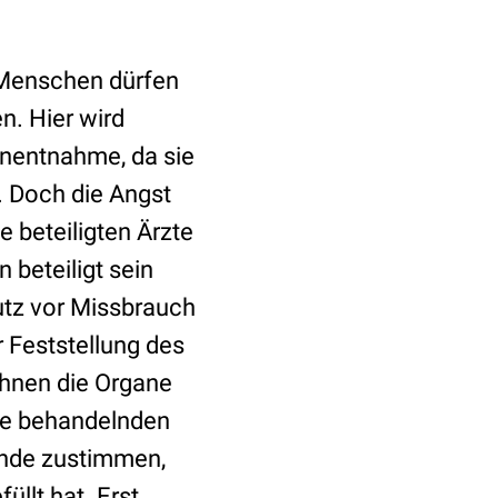
n Menschen dürfen
n. Hier wird
anentnahme, da sie
. Doch die Angst
e beteiligten Ärzte
beteiligt sein
utz vor Missbrauch
r Feststellung des
ihnen die Organe
ie behandelnden
ende zustimmen,
üllt hat. Erst