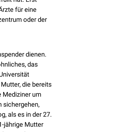
rzte für eine
zentrum oder der
nspender dienen.
hnliches, das
Universität
utter, die bereits
ie Mediziner um
n sichergehen,
 als es in der 27.
-jährige Mutter