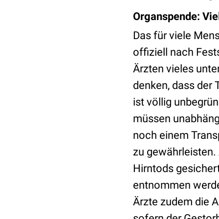
Organspende: Vie
Das für viele Men
offiziell nach Fe
Ärzten vieles unte
denken, dass der 
ist völlig unbegrü
müssen unabhängig
noch einem Transp
zu gewährleisten. 
Hirntods gesicher
entnommen werden
Ärzte zudem die A
sofern der Gestor