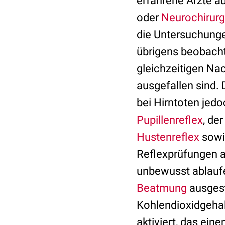
erfahrene Ärzte a
oder
Neurochirurg
die Untersuchunge
übrigens beobach
gleichzeitigen Na
ausgefallen sind.
bei Hirntoten jedo
Pupillenreflex
, de
Hustenreflex
sowie
Reflexprüfungen a
unbewusst ablaufe
Beatmung
ausgest
Kohlendioxidgehal
aktiviert, das ein