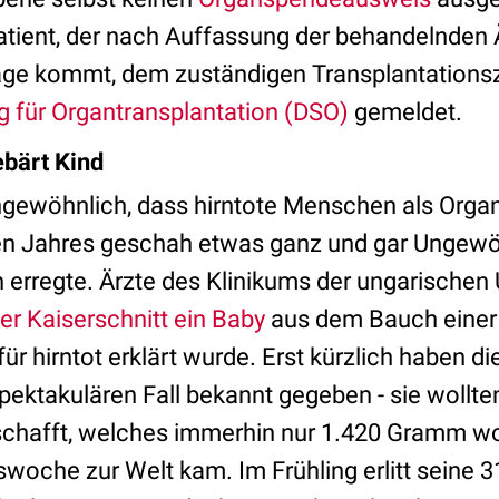
atient, der nach Auffassung der behandelnden Ä
age kommt, dem zuständigen Transplantations
g für Organtransplantation (DSO)
gemeldet.
ebärt Kind
ungewöhnlich, dass hirntote Menschen als Orga
ten Jahres geschah etwas ganz und gar Ungewö
erregte. Ärzte des Klinikums der ungarischen 
er Kaiserschnitt ein Baby
aus dem Bauch einer M
für hirntot erklärt wurde. Erst kürzlich haben d
pektakulären Fall bekannt gegeben - sie wollte
schafft, welches immerhin nur 1.420 Gramm wog,
oche zur Welt kam. Im Frühling erlitt seine 31