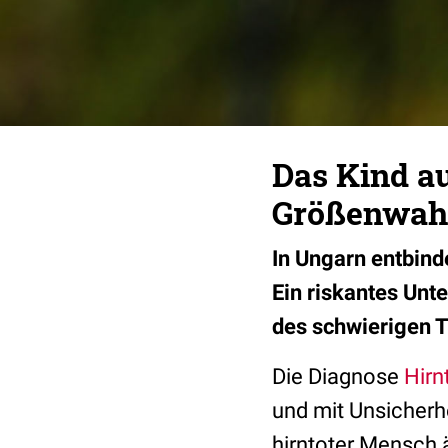
Das Kind au
Größenwah
In Ungarn entbind
Ein riskantes Unt
des schwierigen 
Die Diagnose
Hirn
und mit Unsicherhe
hirntoter Mensch 