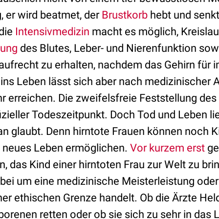
g, er wird beatmet, der
Brustkorb
hebt und senkt
 die
Intensivmedizin
macht es möglich, Kreislau
gung
des Blutes, Leber- und Nierenfunktion sow
 aufrecht zu erhalten, nachdem das Gehirn für 
 ins Leben lässt sich aber nach medizinischer 
 erreichen. Die zweifelsfreie Feststellung des 
izieller Todeszeitpunkt. Doch Tod und Leben l
an glaubt. Denn hirntote Frauen können noch Ki
n neues Leben ermöglichen.
Vor kurzem erst
ge
, das Kind einer hirntoten Frau zur Welt zu bri
abei um eine medizinische Meisterleistung oder
er ethischen Grenze handelt. Ob die Ärzte Held
orenen retten oder ob sie sich zu sehr in das