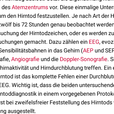
l des
Atemzentrums
vor. Diese einmalige Unte
um den Hirntod festzustellen. Je nach Art der
zwölf bis 72 Stunden genau beobachtet werden
suchung der Hirntodzeichen, oder es werden zu
suchungen gemacht. Dazu zählen ein
EEG
, evoz
ensibilitätsbahnen in das Gehirn (
AEP
und SEP
afie,
Angiografie
und die
Doppler-Sonografie
. 
rnaktivität und Hirndurchblutung treffen. Ein 
irntod ist das komplette Fehlen einer Durchblu
-EEG. Wichtig ist, dass die beiden untersuchend
rntoddiagnostik in einem vorgegebenen Protoko
t bei zweifelsfreier Feststellung des Hirntods 
g ausgestellt.