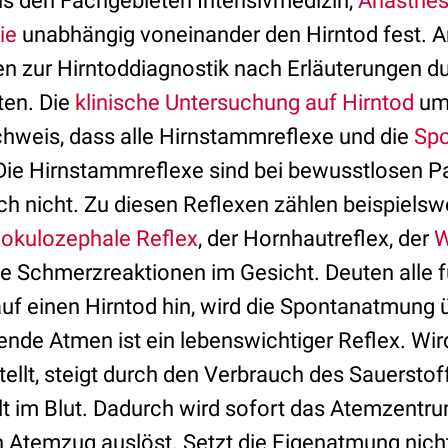
us den Fachgebieten Intensivmedizin,
Anästhes
ie
unabhängig voneinander den Hirntod fest. A
n zur Hirntoddiagnostik nach Erläuterungen du
ten. Die
klinische Untersuchung auf Hirntod
um
chweis, dass alle Hirnstammreflexe und die
Sp
 Die Hirnstammreflexe sind bei bewusstlosen Pa
ch nicht. Zu diesen Reflexen zählen beispielsw
r
okulozephale Reflex
, der Hornhautreflex, der
W
 Schmerzreaktionen im Gesicht. Deuten alle f
uf einen Hirntod hin, wird die Spontanatmung 
nde Atmen ist ein lebenswichtiger Reflex. Wir
ellt, steigt durch den Verbrauch des Sauerstof
t im Blut. Dadurch wird sofort das Atemzentr
en Atemzug auslöst. Setzt die Eigenatmung nicht 