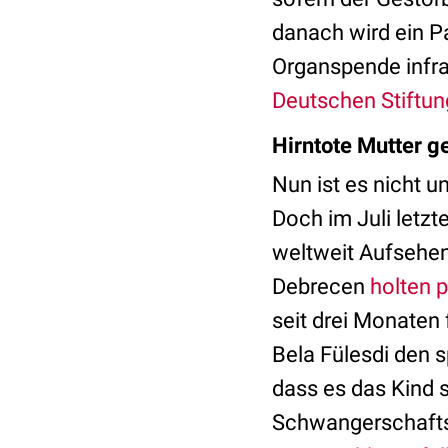
danach wird ein P
Organspende infr
Deutschen Stiftun
Hirntote Mutter g
Nun ist es nicht 
Doch im Juli letz
weltweit Aufsehen 
Debrecen
holten p
seit drei Monaten 
Bela Fülesdi den s
dass es das Kind 
Schwangerschaftsw