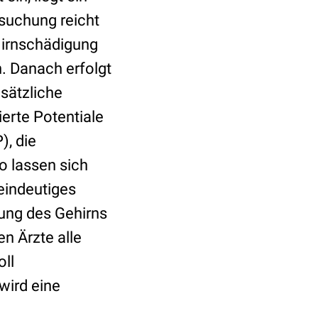
rsuchung reicht
 Hirnschädigung
. Danach erfolgt
sätzliche
ierte Potentiale
), die
So lassen sich
eindeutiges
tung des Gehirns
en Ärzte alle
ll
wird eine