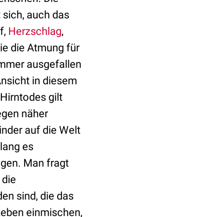
 sich, auch das
f,
Herzschlag
,
ie die Atmung für
immer ausgefallen
Ansicht in diesem
Hirntodes gilt
iegen näher
nder auf die Welt
lang es
ngen. Man fragt
 die
en sind, die das
 Leben einmischen,