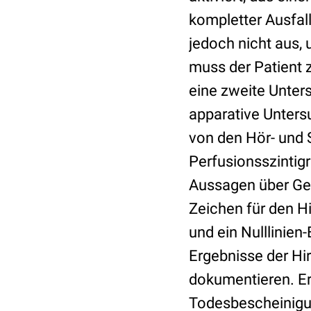
kompletter Ausfal
jedoch nicht aus, 
muss der Patient 
eine zweite Unter
apparative Unter
von den Hör- und S
Perfusionsszintigr
Aussagen über Gehi
Zeichen für den H
und ein Nulllinien
Ergebnisse der Hi
dokumentieren. Ers
Todesbescheinigun