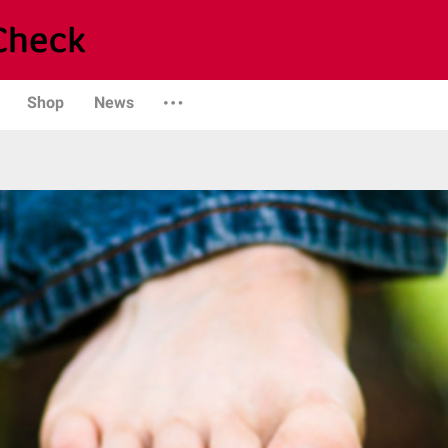
Shop
News