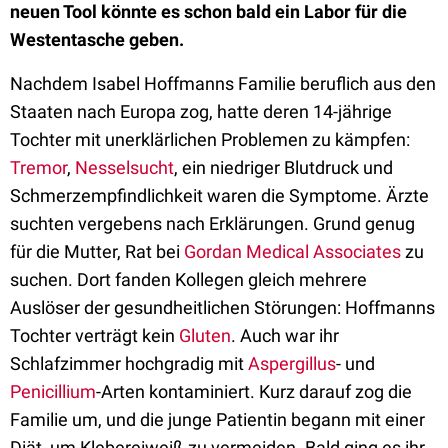
neuen Tool könnte es schon bald ein Labor für die
Westentasche geben.
Nachdem Isabel Hoffmanns Familie beruflich aus den
Staaten nach Europa zog, hatte deren 14-jährige
Tochter mit unerklärlichen Problemen zu kämpfen:
Tremor
,
Nesselsucht
, ein niedriger Blutdruck und
Schmerzempfindlichkeit waren die Symptome. Ärzte
suchten vergebens nach Erklärungen. Grund genug
für die Mutter, Rat bei
Gordan Medical Associates
zu
suchen. Dort fanden Kollegen gleich mehrere
Auslöser der gesundheitlichen Störungen: Hoffmanns
Tochter verträgt kein
Gluten
. Auch war ihr
Schlafzimmer hochgradig mit
Aspergillus
- und
Penicillium
-Arten kontaminiert. Kurz darauf zog die
Familie um, und die junge Patientin begann mit einer
Diät, um Klebereiweiß zu vermeiden. Bald ging es ihr