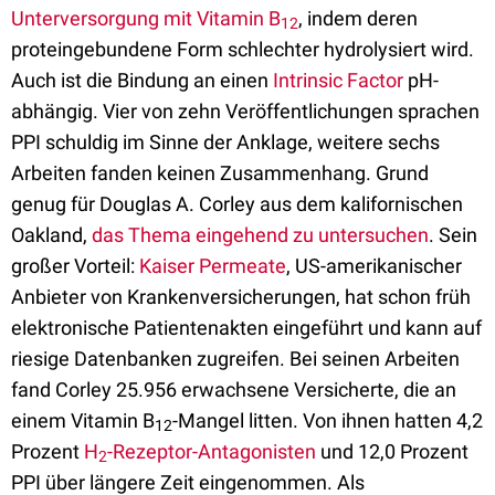
Unterversorgung mit Vitamin B
, indem deren
12
proteingebundene Form schlechter hydrolysiert wird.
Auch ist die Bindung an einen
Intrinsic Factor
pH-
abhängig. Vier von zehn Veröffentlichungen sprachen
PPI schuldig im Sinne der Anklage, weitere sechs
Arbeiten fanden keinen Zusammenhang. Grund
genug für Douglas A. Corley aus dem kalifornischen
Oakland,
das Thema eingehend zu untersuchen
. Sein
großer Vorteil:
Kaiser Permeate
, US-amerikanischer
Anbieter von Krankenversicherungen, hat schon früh
elektronische Patientenakten eingeführt und kann auf
riesige Datenbanken zugreifen. Bei seinen Arbeiten
fand Corley 25.956 erwachsene Versicherte, die an
einem Vitamin B
-Mangel litten. Von ihnen hatten 4,2
12
Prozent
H
-Rezeptor-Antagonisten
und 12,0 Prozent
2
PPI über längere Zeit eingenommen. Als