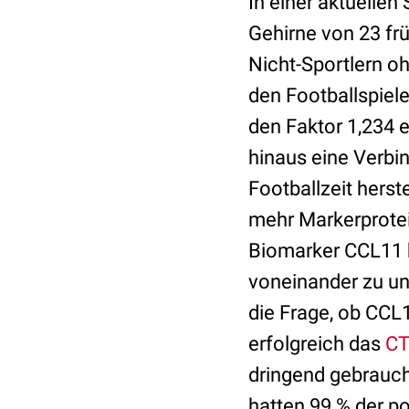
In einer aktuelle
Gehirne von 23 fr
Nicht-Sportlern oh
den Footballspiel
den Faktor 1,234 e
hinaus eine Verbi
Footballzeit herst
mehr Markerprotei
Biomarker CCL11 h
voneinander zu unt
die Frage, ob CCL
erfolgreich das
C
dringend gebrauch
hatten 99 % der p