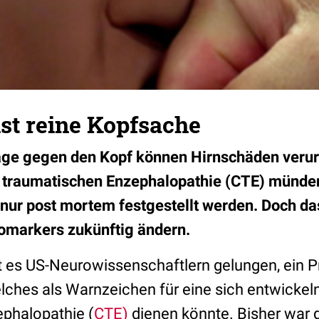
ist reine Kopfsache
äge gegen den Kopf können Hirnschäden verur
n traumatischen Enzephalopathie (CTE) münden
nur post mortem festgestellt werden. Doch das
omarkers zukünftig ändern.
t es US-Neurowissenschaftlern gelungen, ein P
ches als Warnzeichen für eine sich entwickel
phalopathie (
CTE)
dienen könnte. Bisher war 