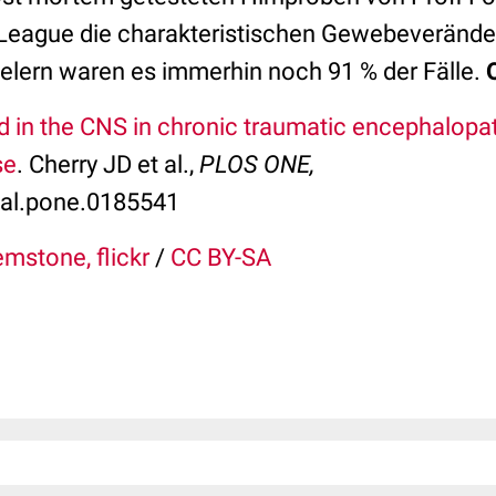
 League die charakteristischen Gewebeverände
ielern waren es immerhin noch 91 % der Fälle.
d in the CNS in chronic traumatic encephalopat
se
. Cherry JD et al.,
PLOS ONE,
nal.pone.0185541
mstone, flickr
/
CC BY-SA