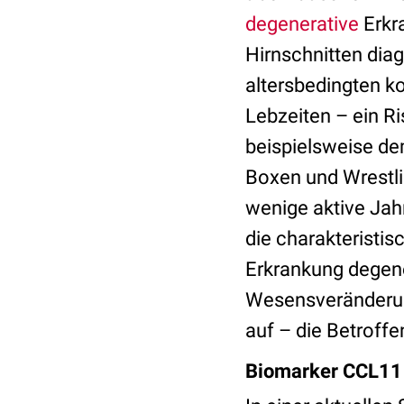
degenerative
Erkr
Hirnschnitten diag
altersbedingten ko
Lebzeiten – ein R
beispielsweise de
Boxen und Wrestli
wenige aktive Jah
die charakteristi
Erkrankung degene
Wesensveränderung
auf – die Betroffe
Biomarker CCL11 