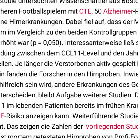
n Studie untersuchten Wissenschaftler aus Bost
üheren Footballspielern mit
CTE
, 50
Alzheimer
-
ne Hirnerkrankungen. Dabei fiel auf, dass der
ern im
Vergleich zu den beiden Kontrollgruppen 
rhöht war (p = 0,050).
Interessanterweise ließ 
ndung zwischen dem CCL11-Level und den Jahr
ellen. Je länger die Verstorbenen aktiv gespielt
n fanden die Forscher in den Hirnproben. Inwi
ilfreich sein wird, andere Erkrankungen des G
erscheiden, bleibt Aufgabe weiterer Studien. Da
11 im lebenden Patienten bereits im frühen Kr
TE
-Risiko anzeigen kann. Weiterführende Stud
t. Das zeigen die Zahlen der
vorliegenden Stu
ost mortem getesteten Hirnproben von Profi-Foo