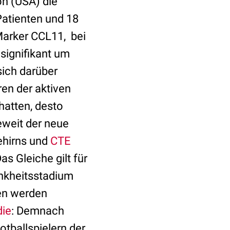
on (USA) die
Patienten und 18
 Marker
CCL11,
bei
signifikant um
sich darüber
en der aktiven
 hatten, desto
eweit der neue
ehirns und
CTE
s Gleiche gilt für
ankheitsstadium
ien werden
die
: Demnach
tballspielern der