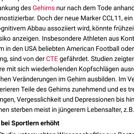
ankung des
Gehirns
nur nach dem Tode anhand
nostizierbar. Doch der neue Marker CCL11, ein
gnitivem Abbau assoziiert wird, könnte frühzei
isiko anzeigen. Insbesondere Athleten aus Kont
m in den USA beliebten American Football oder
ng, sind von der
CTE
gefährdet. Studien zeigte
re mit sich wiederholenden Kopfschlägen ausre
schen Veränderungen im Gehirn ausbilden. Im Ve
rieren Teile des Gehirns zunehmend und es tr
en, Vergesslichkeit und Depressionen bis hin z
nen sterben meist in jüngerem Lebensalter, z.B.
bei Sportlern erhöht