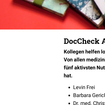
DocCheck As
Kollegen helfen l
Von allen medizin
fünf aktivsten Nu
hat.
Levin Frei
Barbara Geric
Dr. med. Chri