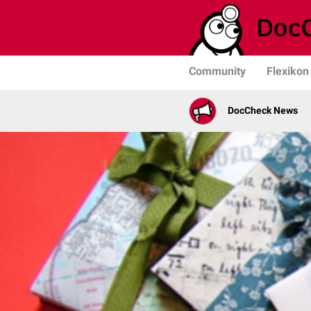
Community
Flexikon
DocCheck News