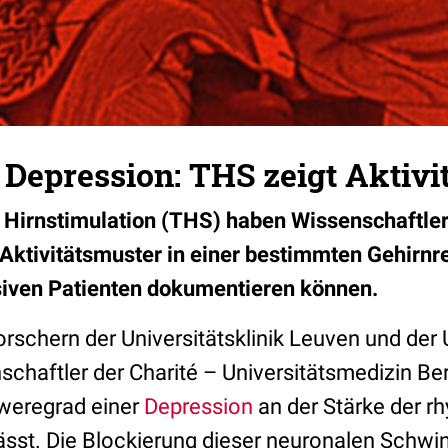
Depression: THS zeigt Aktivi
en Hirnstimulation (THS) haben Wissenschaftle
 Aktivitätsmuster in einer bestimmten Gehirnr
siven Patienten dokumentieren können.
schern der Universitätsklinik Leuven und der U
chaftler der Charité – Universitätsmedizin Ber
weregrad einer
Depression
an der Stärke der r
 lässt. Die Blockierung dieser neuronalen Schw