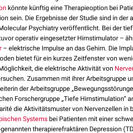
ion
könnte künftig eine Therapieoption bei Pati
n sein. Die Ergebnisse der Studie sind in der
olecular Psychiatry veröffentlicht. Bei der tie
uvor operativ eingesetzter Hirnstimulator – ä
r
– elektrische Impulse an das Gehirn. Die Impl
roden bietet für ein kurzes Zeitfenster von we
Möglichkeit, die elektrische Aktivität von
Nerve
suchen. Zusammen mit ihrer Arbeitsgruppe un
Leiterin der Arbeitsgruppe „Bewegungsstörunge
chen Forschergruppe „Tiefe Hirnstimulation“ an 
arité die Aktivitätsmuster von Nervenzellen in
bischen Systems
bei Patienten mit einer schw
ogenannten therapierefraktären Depression (T