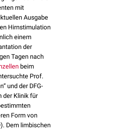
enten mit
 aktuellen Ausgabe
fen Hirnstimulation
hnlich einem
antation der
nigen Tagen nach
nzellen
beim
tersuchte Prof.
n“ und der DFG-
der Klinik für
 bestimmten
eren Form von
D). Dem limbischen