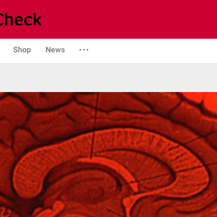
Shop
News