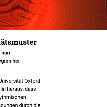
tätsmuster
r nun
egion bei
niversität Oxford
lin heraus, dass
hythmischen
ingungen durch die