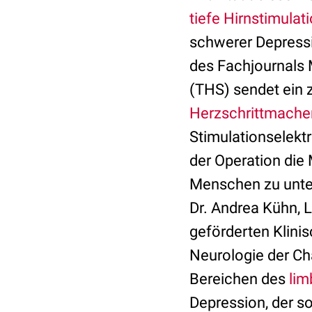
tiefe Hirnstimulat
schwerer Depressio
des Fachjournals M
(THS) sendet ein z
Herzschrittmache
Stimulationselekt
der Operation die 
Menschen zu unter
Dr. Andrea Kühn, 
geförderten Klinis
Neurologie der Ch
Bereichen des
lim
Depression, der s