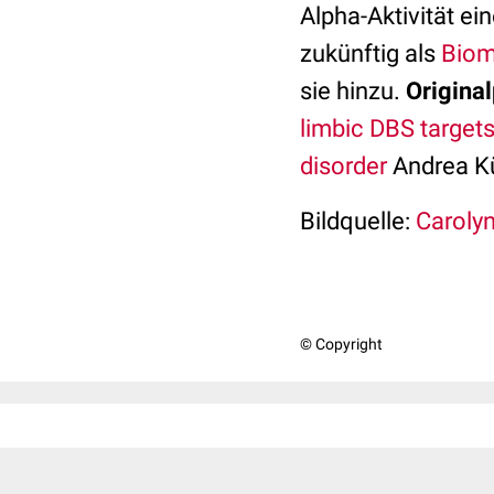
Alpha-Aktivität e
zukünftig als
Biom
sie hinzu.
Original
limbic DBS target
disorder
Andrea Kü
Bildquelle:
Carolyn
© Copyright