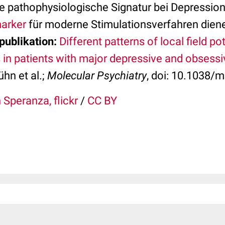
ine pathophysiologische Signatur bei Depressio
arker
für moderne Stimulationsverfahren diene
publikation:
Different patterns of local field po
s in patients with major depressive and obsess
hn et al.;
Molecular Psychiatry
, doi: 10.1038/
 Speranza, flickr
/
CC BY