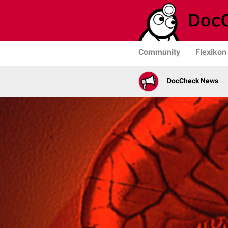
Community
Flexikon
DocCheck News