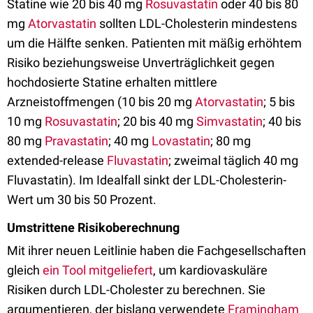
Statine wie 20 bis 40 mg
Rosuvastatin
oder 40 bis 80
mg
Atorvastatin
sollten LDL-Cholesterin mindestens
um die Hälfte senken. Patienten mit mäßig erhöhtem
Risiko beziehungsweise Unverträglichkeit gegen
hochdosierte Statine erhalten mittlere
Arzneistoffmengen (10 bis 20 mg
Atorvastatin
; 5 bis
10 mg
Rosuvastatin
; 20 bis 40 mg
Simvastatin
; 40 bis
80 mg
Pravastatin
; 40 mg
Lovastatin
; 80 mg
extended-release
Fluvastatin
; zweimal täglich 40 mg
Fluvastatin). Im Idealfall sinkt der LDL-Cholesterin-
Wert um 30 bis 50 Prozent.
Umstrittene Risikoberechnung
Mit ihrer neuen Leitlinie haben die Fachgesellschaften
gleich
ein Tool mitgeliefert
, um kardiovaskuläre
Risiken durch LDL-Cholester zu berechnen. Sie
argumentieren, der bislang verwendete
Framingham