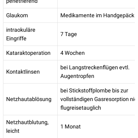
penetrierend
Glaukom
Medikamente im Handgepäck
intraokuläre
7 Tage
Eingriffe
Kataraktoperation
4 Wochen
bei Langstreckenflügen evtl.
Kontaktlinsen
Augentropfen
bei Stickstoffplombe bis zur
Netzhautablösung
vollständigen Gasresorption nic
flugreisetauglich
Netzhautblutung,
1 Monat
leicht