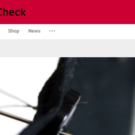
Shop
News