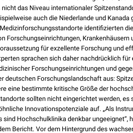
s nicht das Niveau internationaler Spitzenstand
spielweise auch die Niederlande und Kanada g
Medizinforschungsstandorte identifizierten di
on Forschungseinrichtungen, Krankenhäusern
Voraussetzung für exzellente Forschung und eff
xperten sprachen sich daher nachdrücklich für 
izinischer Forschungseinrichtungen und gege
r deutschen Forschungslandschaft aus: Spitze
re eine bestimmte kritische Größe der hochsc
andorte sollten nicht eingerichtet werden, es s
nliche Innovationspotenziale auf. „Als Instr
 sind Hochschulklinika denkbar ungeeignet“, h
 dem Bericht. Vor dem Hintergrund des wachs