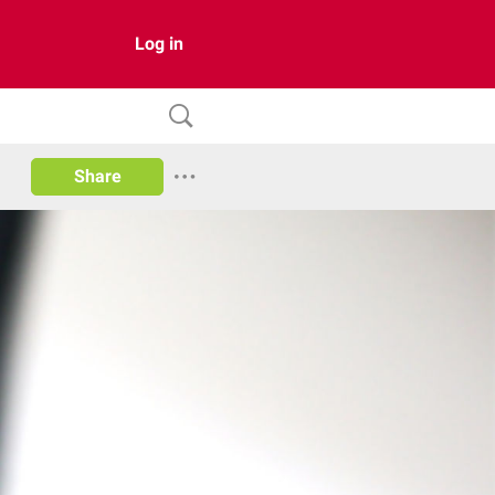
Log in
Share