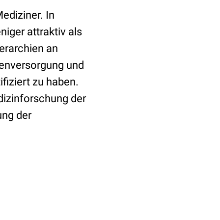
ediziner. In
iger attraktiv als
ierarchien an
tenversorgung und
iziert zu haben.
izinforschung der
ung der