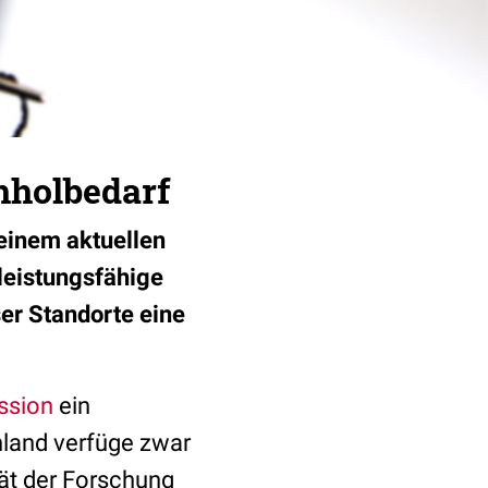
hholbedarf
einem aktuellen
leistungsfähige
er Standorte eine
ssion
ein
land verfüge zwar
tät der Forschung