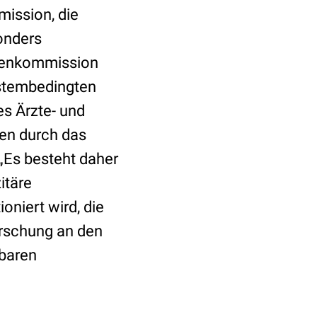
ission, die
onders
rtenkommission
ystembedingten
s Ärzte- und
en durch das
Es besteht daher
itäre
oniert wird, die
orschung an den
hbaren