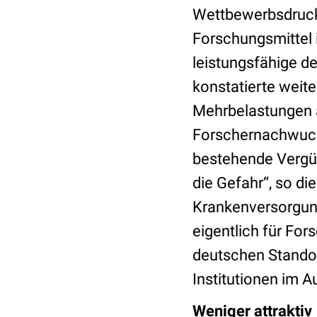
Wettbewerbsdrucks
Forschungsmittel 
leistungsfähige d
konstatierte weit
Mehrbelastungen a
Forschernachwuch
bestehende Vergü
die Gefahr“, so di
Krankenversorgung 
eigentlich für Fo
deutschen Standor
Institutionen im A
Weniger attraktiv