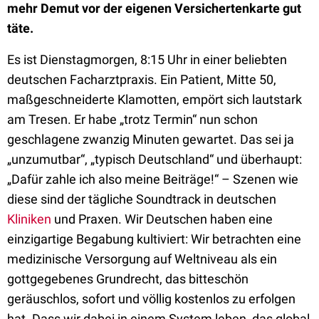
mehr Demut vor der eigenen Versichertenkarte gut
täte.
Es ist Dienstagmorgen, 8:15 Uhr in einer beliebten
deutschen Facharztpraxis. Ein Patient, Mitte 50,
maßgeschneiderte Klamotten, empört sich lautstark
am Tresen. Er habe „trotz Termin“ nun schon
geschlagene zwanzig Minuten gewartet. Das sei ja
„unzumutbar“, „typisch Deutschland“ und überhaupt:
„Dafür zahle ich also meine Beiträge!“ – Szenen wie
diese sind der tägliche Soundtrack in deutschen
Kliniken
und Praxen. Wir Deutschen haben eine
einzigartige Begabung kultiviert: Wir betrachten eine
medizinische Versorgung auf Weltniveau als ein
gottgegebenes Grundrecht, das bitteschön
geräuschlos, sofort und völlig kostenlos zu erfolgen
hat. Dass wir dabei in einem System leben, das global