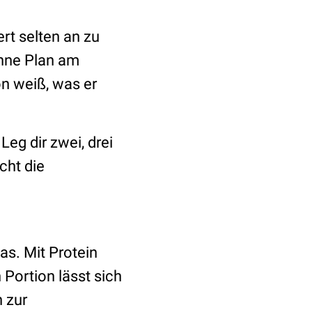
rt selten an zu
ohne Plan am
on weiß, was er
eg dir zwei, drei
cht die
as. Mit Protein
Portion lässt sich
 zur