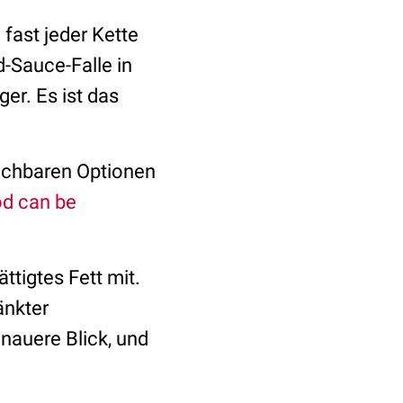
 fast jeder Kette
d-Sauce-Falle in
ger. Es ist das
auchbaren Optionen
od can be
ttigtes Fett mit.
änkter
enauere Blick, und