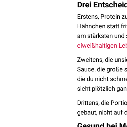
Drei Entsche
Erstens, Protein z
Hähnchen statt fri
am stärksten und
eiweißhaltigen Le
Zweitens, die unsi
Sauce, die große s
die du nicht schm
sieht plötzlich ga
Drittens, die Por
gebaut, nicht auf 
Gesund bei M