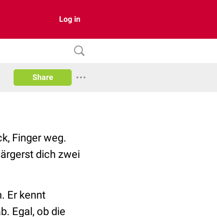
Log in
Share
ck, Finger weg.
ärgerst dich zwei
. Er kennt
b. Egal, ob die