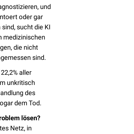
gnostizieren, und
ntoert oder gar
sind, sucht die KI
im medizinischen
en, die nicht
 angemessen sind.
22,2% aller
m unkritisch
handlung des
sogar dem Tod.
Problem lösen?
tes Netz, in