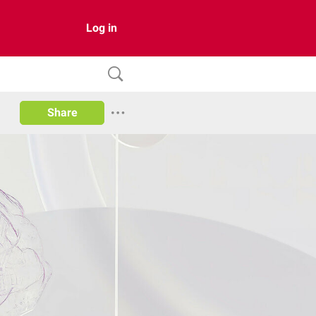
Log in
Share