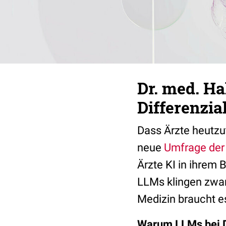
Dr. med. H
Differenzi
Dass Ärzte heutzut
neue
Umfrage der
Ärzte KI in ihrem 
LLMs klingen zwar
Medizin braucht e
Warum LLMs bei D