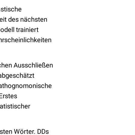
astische
keit des nächsten
ell trainiert
hrscheinlichkeiten
schen Ausschließen
abgeschätzt
 pathognomonische
Erstes
tistischer
hsten Wörter. DDs