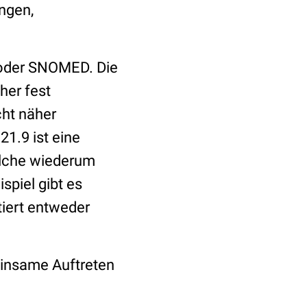
ngen,
0 oder SNOMED. Die
her fest
cht näher
21.9 ist eine
welche wiederum
spiel gibt es
tiert entweder
einsame Auftreten