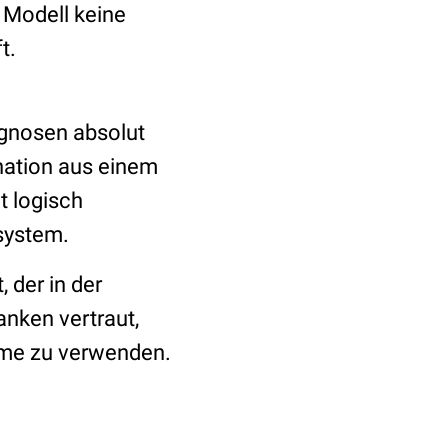
s Modell keine
t.
iagnosen absolut
nation aus einem
 logisch
system.
 der in der
anken vertraut,
teme zu verwenden.