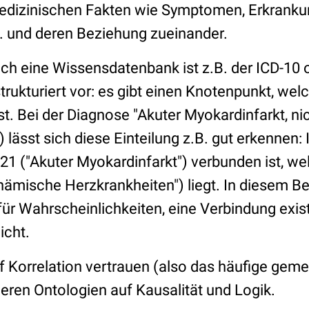
medizinischen Fakten wie Symptomen, Erkranku
 und deren Beziehung zueinander.
solch eine Wissensdatenbank ist z.B. der ICD-1
strukturiert vor: es gibt einen Knotenpunkt, welc
t. Bei der Diagnose "Akuter Myokardinfarkt, ni
 lässt sich diese Einteilung z.B. gut erkennen: I
 I21 ("Akuter Myokardinfarkt") verbunden ist, 
chämische Herzkrankheiten") liegt. In diesem Bei
für Wahrscheinlichkeiten, eine Verbindung exis
icht.
Korrelation vertrauen (also das häufige gem
eren Ontologien auf Kausalität und Logik.