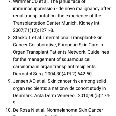
Wimmer CD et al. The janus face of
immunosuppression - de novo malignancy after
renal transplantation: the experience of the
Transplantation Center Munich. Kidney Int.
2007;71(12):1271-8.
Stasko T et al. International Transplant-Skin
Cancer Collaborative; European Skin Care in
Organ Transplant Patients Network. Guidelines
for the management of squamous cell
carcinoma in organ transplant recipients.
Dermatol Surg. 2004;30(4 Pt 2):642-50.
Jensen AO et al. Skin cancer risk among solid
organ recipients: a nationwide cohort study in
Denmark. Acta Derm Venereol. 2010;90(5):474-
9.
De Rosa N et al. Nonmelanoma Skin Cancer