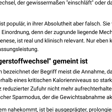
echsel, der gewissermaßen "einschläft" oder 
st populär, in ihrer Absolutheit aber falsch. Si
te Einordnung, denn der zugrunde liegende Mec
ese, ist real und klinisch relevant. Nur eben k
ssungsleistung.
erstoffwechsel" gemeint ist
n bezeichnet der Begriff meist die Annahme, d
alb eines kritischen Kalorienniveaus so stark 
tz reduzierter Zufuhr nicht mehr aufrechterhal
scher Sparmodus, der die Gewichtsabnahme akti
dem nahekommt, ist bei ausgeprägter, prolongie