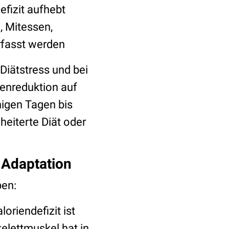
fizit aufhebt
, Mitessen,
erfasst werden
iätstress und bei
senreduktion auf
igen Tagen bis
heiterte Diät oder
 Adaptation
ben:
oriendefizit ist
kelettmuskel hat in