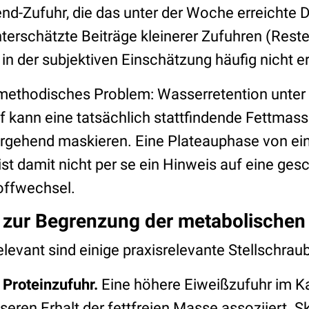
d-Zufuhr, die das unter der Woche erreichte De
terschätzte Beiträge kleinerer Zufuhren (Reste
 in der subjektiven Einschätzung häufig nicht 
ethodisches Problem: Wasserretention unter D
f kann eine tatsächlich stattfindende Fettmas
gehend maskieren. Eine Plateauphase von ein
 damit nicht per se ein Hinweis auf eine gesc
offwechsel.
 zur Begrenzung der metabolischen
elevant sind einige praxisrelevante Stellschrau
Proteinzufuhr.
Eine höhere Eiweißzufuhr im Kal
eren Erhalt der fettfreien Masse assoziiert. S