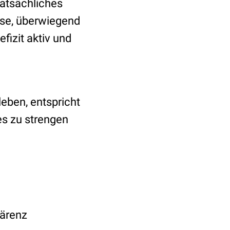
atsächliches
sse, überwiegend
izit aktiv und
leben, entspricht
es zu strengen
härenz