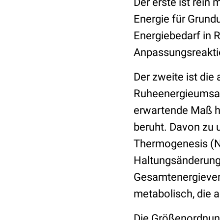
Der erste ist rei
Energie für Grund
Energiebedarf in R
Anpassungsreakti
Der zweite ist di
Ruheenergieumsatz
erwartende Maß hi
beruht. Davon zu 
Thermogenesis (NEA
Haltungsänderung
Gesamtenergieverb
metabolisch, die 
Die Größenordnung 