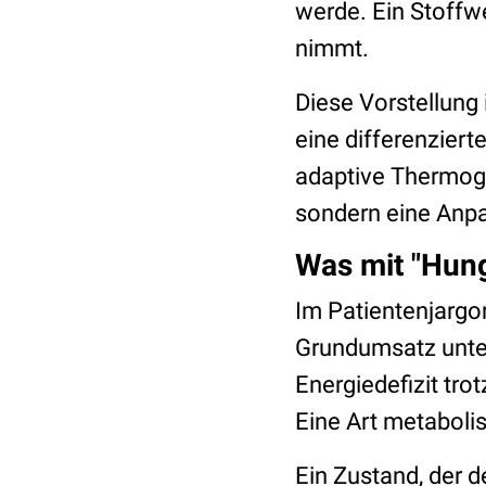
werde. Ein Stoffw
nimmt.
Diese Vorstellung i
eine differenzier
adaptive Thermogen
sondern eine Anpa
Was mit "Hung
Im Patientenjargo
Grundumsatz unterh
Energiedefizit tro
Eine Art metaboli
Ein Zustand, der 