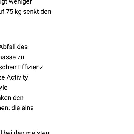
igt weniger
f 75 kg senkt den
Abfall des
masse zu
schen Effizienz
e Activity
wie
nken den
en: die eine
d bei den meisten