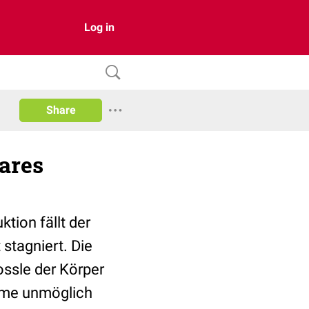
Log in
Share
ares
tion fällt der
stagniert. Die
ossle der Körper
hme unmöglich