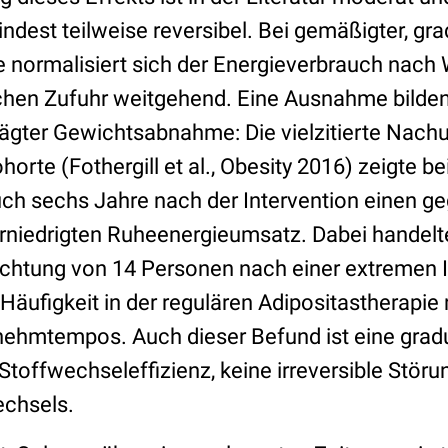
ndest teilweise reversibel. Bei gemäßigter, grad
ormalisiert sich der Energieverbrauch nach 
chen Zufuhr weitgehend. Eine Ausnahme bilden
rägter Gewichtsabnahme: Die vielzitierte Nach
orte (Fothergill et al., Obesity 2016) zeigte be
ch sechs Jahre nach der Intervention einen 
rniedrigten Ruheenergieumsatz. Dabei handelt
htung von 14 Personen nach einer extremen In
Häufigkeit in der regulären Adipositastherapie
nehmtempos. Auch dieser Befund ist eine gradue
toffwechseleffizienz, keine irreversible Störu
echsels.