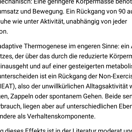
n mechanisch: Eine geringere Körpermasse benöt
umsatz und Bewegung. Ein Rückgang von 90 au
uhe wie unter Aktivität, unabhängig von jeder
on.
e adaptive Thermogenese im engeren Sinne: ein 
es, der über das durch die reduzierte Körper
nausgeht und auf einer gesteigerten metaboli
unterscheiden ist ein Rückgang der Non-Exercis
T), also der unwillkürlichen Alltagsaktivität 
en, Zappeln oder spontanem Gehen. Beide se
rauch, liegen aber auf unterschiedlichen Eben
andere als Verhaltenskomponente.
dieses Effekts ist in der Literatur moderat un