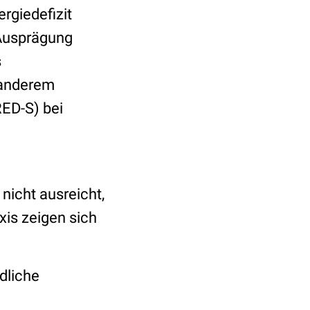
giedefizit
 Ausprägung
s
 anderem
RED-S) bei
nicht ausreicht,
axis zeigen sich
ndliche