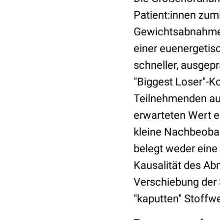
Patient:innen zumi
Gewichtsabnahme n
einer euenergetis
schneller, ausgep
"Biggest Loser"-Koh
Teilnehmenden au
erwarteten Wert e
kleine Nachbeobac
belegt weder eine 
Kausalität des Ab
Verschiebung der S
"kaputten" Stoffw