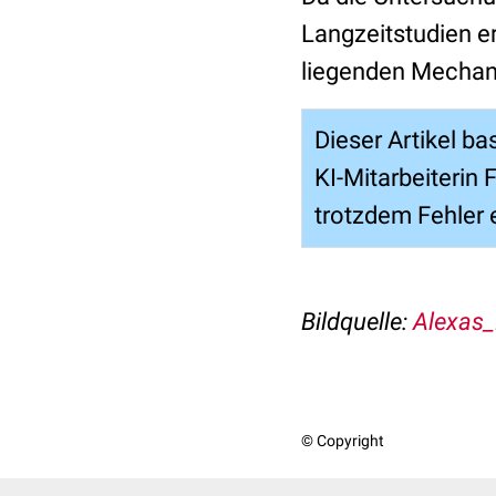
Langzeitstudien er
liegenden Mechan
Dieser Artikel ba
KI-Mitarbeiterin
trotzdem Fehler 
Bildquelle:
Alexas_
© Copyright