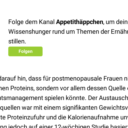
Folge dem Kanal
Appetithäppchen
, um dei
Wissenshunger rund um Themen der Ernäh
stillen.
Folgen
 darauf hin, dass für postmenopausale Frauen n
 Proteins, sondern vor allem dessen Quelle 
tsmanagement spielen könnte. Der Austausch 
ßquellen war mit einem signifikanten Gewichtsv
e Proteinzufuhr und die Kalorienaufnahme unv
ng jedoch auf einer 12-wöchigen Studie basiert