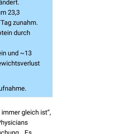
ändert.
um 23,3
/Tag zunahm.
otein durch
ein und ~13
ewichtsverlust
aufnahme.
 immer gleich ist“,
Physicians
uchung. „Es