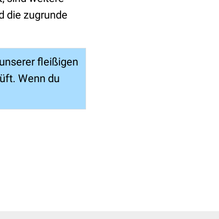
nd die zugrunde
nserer fleißigen
rüft. Wenn du