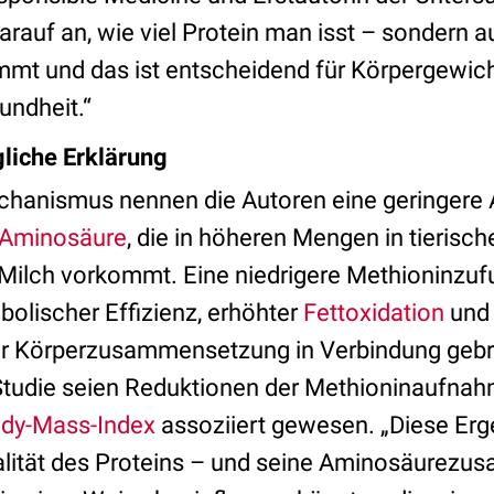
rauf an, wie viel Protein man isst – sondern 
mmt und das ist entscheidend für Körpergewic
undheit.“
liche Erklärung
chanismus nennen die Autoren eine geringere
Aminosäure
, die in höheren Mengen in tierisc
 Milch vorkommt. Eine niedrigere Methioninzufu
bolischer Effizienz, erhöhter
Fettoxidation
und 
r Körperzusammensetzung in Verbindung gebr
Studie seien Reduktionen der Methioninaufnahm
dy-Mass-Index
assoziiert gewesen. „Diese Erg
alität des Proteins – und seine Aminosäurez