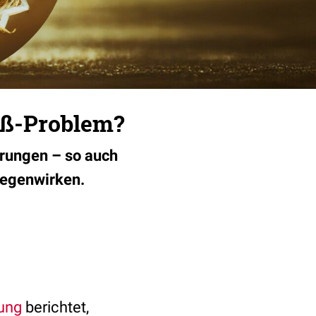
iß-Problem?
erungen – so auch
gegenwirken.
ung
berichtet,