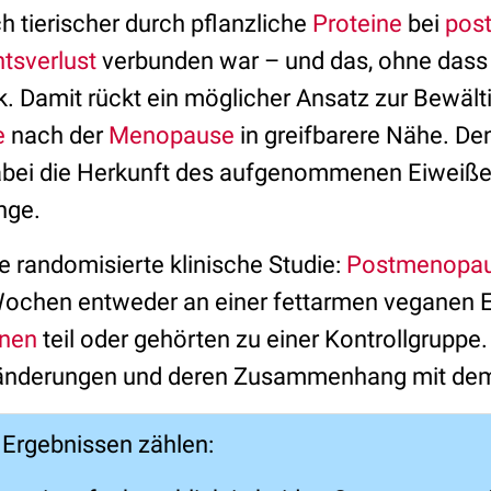
h tierischer durch pflanzliche
Proteine
bei
pos
tsverlust
verbunden war – und das, ohne dass
k. Damit rückt ein möglicher Ansatz zur Bewält
e
nach der
Menopause
in greifbarere Nähe. De
dabei die Herkunft des aufgenommenen Eiweiß
nge.
e randomisierte klinische Studie:
Postmenopau
ochen entweder an einer fettarmen veganen E
nen
teil oder gehörten zu einer Kontrollgruppe
änderungen und deren Zusammenhang mit dem
 Ergebnissen zählen: