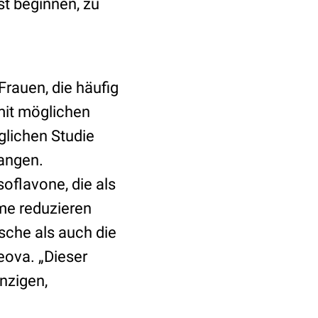
st beginnen, zu
Frauen, die häufig
it möglichen
nglichen Studie
angen.
oflavone, die als
me reduzieren
che als auch die
eova. „Dieser
nzigen,