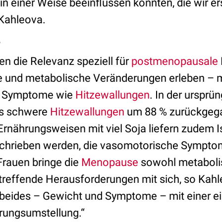
in einer Weise beeinflussen könnten, die wir er
 Kahleova.
e
en die Relevanz speziell für
postmenopausale
und metabolische Veränderungen erleben – m
f Symptome wie
Hitzewallungen
. In der ursprü
is schwere
Hitzewallungen
um 88 % zurückgeg
rnährungsweisen mit viel Soja liefern zudem Is
chrieben werden, die vasomotorische Sympto
Frauen bringe die
Menopause
sowohl metabolis
treffende Herausforderungen mit sich, so Kahl
 beides – Gewicht und Symptome – mit einer ei
rungsumstellung.“