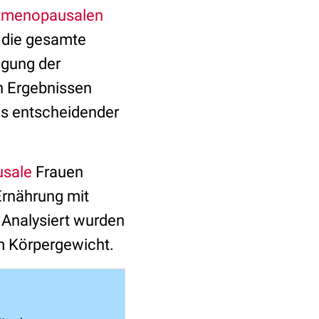
tmenopausalen
 die gesamte
igung der
n Ergebnissen
es entscheidender
sale
Frauen
rnährung mit
. Analysiert wurden
 Körpergewicht.