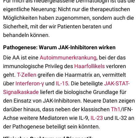
Für mich als niedergelassene Dermatologin ist das die
eigentliche Neuerung: Nicht nur die therapeutischen
Möglichkeiten haben zugenommen, sondern auch die
Sicherheit, mit der wir Patienten beraten und
behandeln können.
Pathogenese: Warum JAK-Inhibitoren wirken
Die AA ist eine
Autoimmunerkrankung
, bei der das
immunologische Privileg des
Haarfollikels
verloren
geht.
T-Zellen
greifen die Haarmatrix an, vermittelt
über
Interferon-γ
und
IL-15
. Die beteiligte
JAK-STAT-
Signalkaskade
liefert die biologische Grundlage für
den Einsatz von JAK-Inhibitoren. Neuere Daten zeigen
darüber hinaus, dass neben der klassischen
Th1
/IFN-
Achse weitere Mediatoren wie IL-9,
IL-23
und IL-32 an
der Pathogenese beteiligt sein könnten.