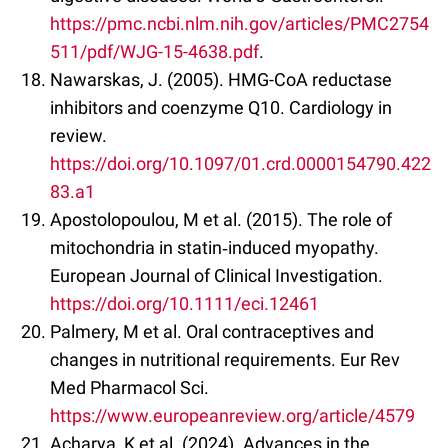
https://pmc.ncbi.nlm.nih.gov/articles/PMC2754
511/pdf/WJG-15-4638.pdf
.
Nawarskas, J. (2005). HMG-CoA reductase
inhibitors and coenzyme Q10. Cardiology in
review.
https://doi.org/10.1097/01.crd.0000154790.422
83.a1
Apostolopoulou, M et al. (2015). The role of
mitochondria in statin‐induced myopathy.
European Journal of Clinical Investigation.
https://doi.org/10.1111/eci.12461
Palmery, M et al. Oral contraceptives and
changes in nutritional requirements. Eur Rev
Med Pharmacol Sci.
https://www.europeanreview.org/article/4579
Acharya, K et al. (2024). Advances in the