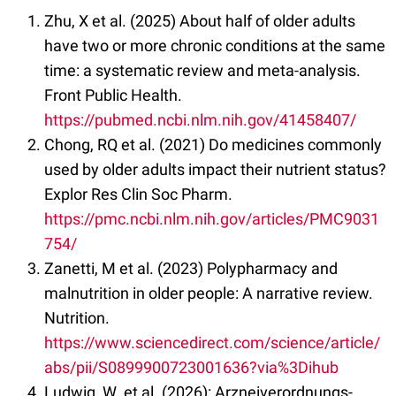
Zhu, X et al. (2025) About half of older adults
have two or more chronic conditions at the same
time: a systematic review and meta-analysis.
Front Public Health.
https://pubmed.ncbi.nlm.nih.gov/41458407/
Chong, RQ et al. (2021) Do medicines commonly
used by older adults impact their nutrient status?
Explor Res Clin Soc Pharm.
https://pmc.ncbi.nlm.nih.gov/articles/PMC9031
754/
Zanetti, M et al. (2023) Polypharmacy and
malnutrition in older people: A narrative review.
Nutrition.
https://www.sciencedirect.com/science/article/
abs/pii/S0899900723001636?via%3Dihub
Ludwig, W. et al. (2026): Arzneiverordnungs-