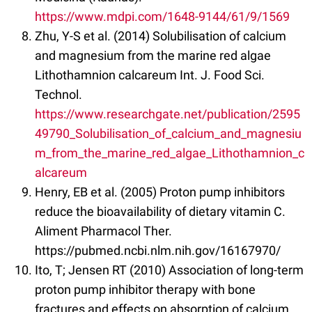
https://www.mdpi.com/1648-9144/61/9/1569
Zhu, Y-S et al. (2014) Solubilisation of calcium
and magnesium from the marine red algae
Lithothamnion calcareum Int. J. Food Sci.
Technol.
https://www.researchgate.net/publication/2595
49790_Solubilisation_of_calcium_and_magnesiu
m_from_the_marine_red_algae_Lithothamnion_c
alcareum
Henry, EB et al. (2005) Proton pump inhibitors
reduce the bioavailability of dietary vitamin C.
Aliment Pharmacol Ther.
https://pubmed.ncbi.nlm.nih.gov/16167970/
Ito, T; Jensen RT (2010) Association of long-term
proton pump inhibitor therapy with bone
fractures and effects on absorption of calcium,