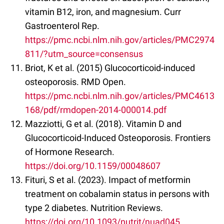
vitamin B12, iron, and magnesium. Curr
Gastroenterol Rep.
https://pmc.ncbi.nlm.nih.gov/articles/PMC2974
811/?utm_source=consensus
Briot, K et al. (2015) Glucocorticoid-induced
osteoporosis. RMD Open.
https://pmc.ncbi.nlm.nih.gov/articles/PMC4613
168/pdf/rmdopen-2014-000014.pdf
Mazziotti, G et al. (2018). Vitamin D and
Glucocorticoid-Induced Osteoporosis. Frontiers
of Hormone Research.
https://doi.org/10.1159/00048607
Fituri, S et al. (2023). Impact of metformin
treatment on cobalamin status in persons with
type 2 diabetes. Nutrition Reviews.
https://doi.org/10.1093/nutrit/nuad045