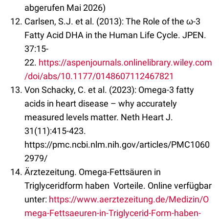
abgerufen Mai 2026)
Carlsen, S.J. et al. (2013): The Role of the ω-3
Fatty Acid DHA in the Human Life Cycle. JPEN.
37:15-
22.
https://aspenjournals.onlinelibrary.wiley.com
/doi/abs/10.1177/0148607112467821
Von Schacky, C. et al. (2023): Omega-3 fatty
acids in heart disease – why accurately
measured levels matter. Neth Heart J.
31(11):415-423.
https://pmc.ncbi.nlm.nih.gov/articles/PMC1060
2979/
Ärztezeitung. Omega-Fettsäuren in
Triglyceridform haben Vorteile. Online verfügbar
unter:
https://www.aerztezeitung.de/Medizin/O
mega-Fettsaeuren-in-Triglycerid-Form-haben-