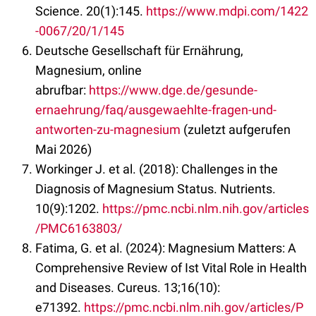
Science. 20(1):145.
https://www.mdpi.com/1422
-0067/20/1/145
Deutsche Gesellschaft für Ernährung,
Magnesium, online
abrufbar:
https://www.dge.de/gesunde-
ernaehrung/faq/ausgewaehlte-fragen-und-
antworten-zu-magnesium
(zuletzt aufgerufen
Mai 2026)
Workinger J. et al. (2018): Challenges in the
Diagnosis of Magnesium Status. Nutrients.
10(9):1202.
https://pmc.ncbi.nlm.nih.gov/articles
/PMC6163803/
Fatima, G. et al. (2024): Magnesium Matters: A
Comprehensive Review of Ist Vital Role in Health
and Diseases. Cureus. 13;16(10):
e71392.
https://pmc.ncbi.nlm.nih.gov/articles/P