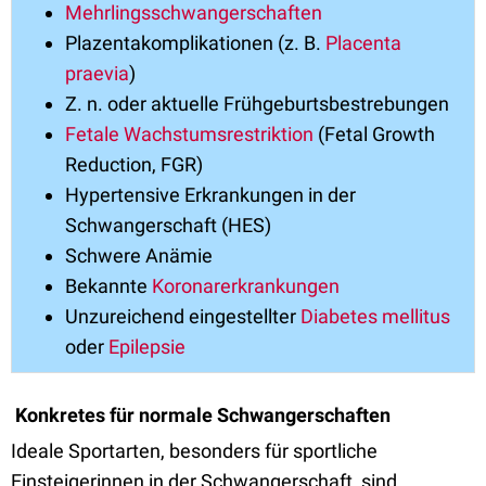
Mehrlingsschwangerschaften
Plazentakomplikationen (z. B.
Placenta
praevia
)
Z. n. oder aktuelle Frühgeburtsbestrebungen
Fetale Wachstumsrestriktion
(Fetal Growth
Reduction, FGR)
Hypertensive Erkrankungen in der
Schwangerschaft (HES)
Schwere Anämie
Bekannte
Koronarerkrankungen
Unzureichend eingestellter
Diabetes mellitus
oder
Epilepsie
Konkretes für normale Schwangerschaften
Ideale Sportarten, besonders für sportliche
Einsteigerinnen in der Schwangerschaft, sind