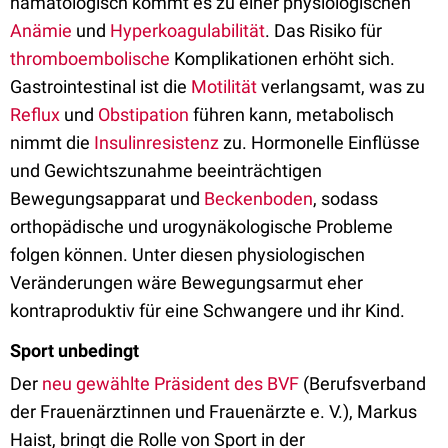
hämatologisch kommt es zu einer physiologischen
Anämie
und
Hyperkoagulabilität
. Das Risiko für
thromboembolische
Komplikationen erhöht sich.
Gastrointestinal ist die
Motilität
verlangsamt, was zu
Reflux
und
Obstipation
führen kann, metabolisch
nimmt die
Insulinresistenz
zu. Hormonelle Einflüsse
und Gewichtszunahme beeinträchtigen
Bewegungsapparat und
Beckenboden
, sodass
orthopädische und urogynäkologische Probleme
folgen können. Unter diesen physiologischen
Veränderungen wäre Bewegungsarmut eher
kontraproduktiv für eine Schwangere und ihr Kind.
Sport unbedingt
Der
neu gewählte Präsident des BVF
(Berufsverband
der Frauenärztinnen und Frauenärzte e. V.), Markus
Haist, bringt die Rolle von Sport in der