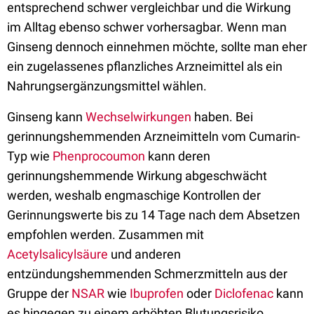
entsprechend schwer vergleichbar und die Wirkung
im Alltag ebenso schwer vorhersagbar. Wenn man
Ginseng dennoch einnehmen möchte, sollte man eher
ein zugelassenes pflanzliches Arzneimittel als ein
Nahrungsergänzungsmittel wählen.
Ginseng kann
Wechselwirkungen
haben. Bei
gerinnungshemmenden Arzneimitteln vom Cumarin-
Typ wie
Phenprocoumon
kann deren
gerinnungshemmende Wirkung abgeschwächt
werden, weshalb engmaschige Kontrollen der
Gerinnungswerte bis zu 14 Tage nach dem Absetzen
empfohlen werden. Zusammen mit
Acetylsalicylsäure
und anderen
entzündungshemmenden Schmerzmitteln aus der
Gruppe der
NSAR
wie
Ibuprofen
oder
Diclofenac
kann
es hingegen zu einem erhöhten Blutungsrisiko