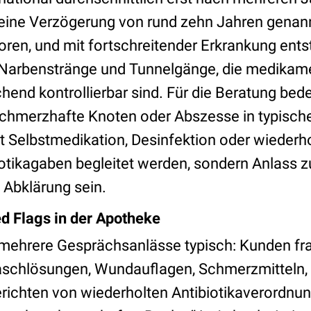
eine Verzögerung von rund zehn Jahren genannt
oren, und mit fortschreitender Erkrankung entst
arbenstränge und Tunnelgänge, die medikamen
hend kontrollierbar sind. Für die Beratung bede
hmerzhafte Knoten oder Abszesse in typische
t Selbstmedikation, Desinfektion oder wiederho
iotikagaben begleitet werden, sondern Anlass z
Abklärung sein.
d Flags in der Apotheke
nd mehrere Gesprächsanlässe typisch: Kunden f
aschlösungen, Wundauflagen, Schmerzmitteln,
richten von wiederholten Antibiotikaverordnu