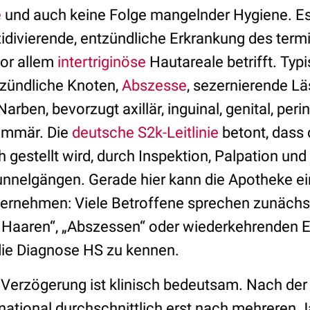
e
und auch keine Folge mangelnder Hygiene. Es
zidivierende, entzündliche Erkrankung des term
vor allem
intertriginöse
Hautareale betrifft. Typ
zündliche Knoten,
Abszesse
, sezernierende Lä
ben, bevorzugt axillär, inguinal, genital, perine
ammär. Die
deutsche S2k-Leitlinie
betont, dass 
sch gestellt wird, durch Inspektion, Palpation un
nnelgängen. Gerade hier kann die Apotheke ei
ernehmen: Viele Betroffene sprechen zunächst
Haaren“, „Abszessen“ oder wiederkehrenden 
die Diagnose HS zu kennen.
Verzögerung ist klinisch bedeutsam. Nach der S
national durchschnittlich erst nach mehreren Ja