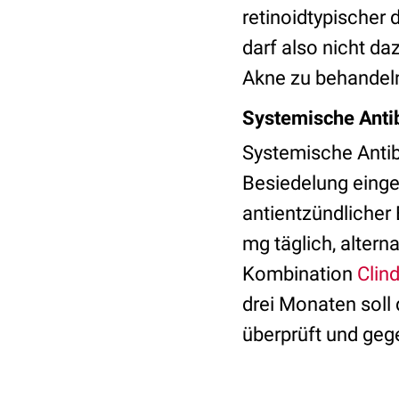
retinoidtypischer
darf also nicht da
Akne zu behandel
Systemische Antibi
Systemische Antib
Besiedelung einge
antientzündlicher 
mg täglich, alter
Kombination
Clin
drei Monaten soll 
überprüft und geg