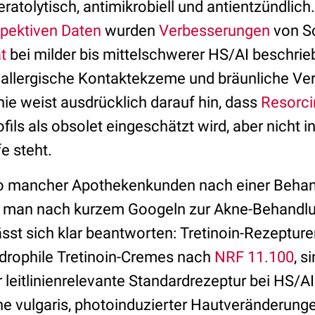
eratolytisch, antimikrobiell und antientzündlich
spektiven Daten
wurden
Verbesserungen
von S
t
bei milder bis mittelschwerer HS/AI beschrieb
der allergische Kontaktekzeme und bräunliche V
inie weist ausdrücklich darauf hin, dass
Resorci
ls als obsolet eingeschätzt wird, aber nicht in
e steht.
so mancher Apothekenkunden nach einer Behan
e man nach kurzem Googeln zur Akne-Behandl
st sich klar beantworten: Tretinoin-Rezepturen
drophile Tretinoin-Cremes nach
NRF 11.100
, s
leitlinienrelevante Standardrezeptur bei HS/AI
ne vulgaris, photoinduzierter Hautveränderung