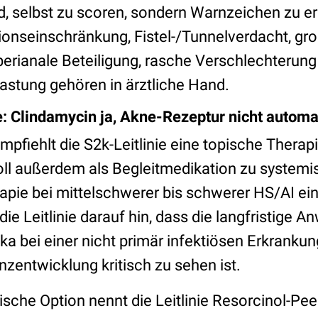
d, selbst zu scoren, sondern Warnzeichen zu e
onseinschränkung, Fistel-/Tunnelverdacht, gro
 perianale Beteiligung, rasche Verschlechterung
astung gehören in ärztliche Hand.
: Clindamycin ja, Akne-Rezeptur nicht automa
mpfiehlt die S2k-Leitlinie eine topische Therap
oll außerdem als Begleitmedikation zu systemi
rapie bei mittelschwerer bis schwerer HS/AI ei
 die Leitlinie darauf hin, dass die langfristige
ika bei einer nicht primär infektiösen Erkrank
nzentwicklung kritisch zu sehen ist.
sche Option nennt die Leitlinie Resorcinol-Pee