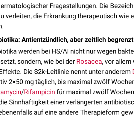
 dermatologischer Fragestellungen. Die Bezeic
zu verleiten, die Erkrankung therapeutisch wie
n.
otika: Antientzündlich, aber zeitlich begrenzt
iotika werden bei HS/AI nicht nur wegen bakter
setzt, sondern, wie bei der
Rosacea
, vor alle
Effekte. Die S2k-Leitlinie nennt unter anderem
nativ 2×50 mg täglich, bis maximal zwölf Woche
damycin
/
Rifampicin
für maximal zwölf Wochen
die Sinnhaftigkeit einer verlängerten antibioti
ebenenfalls auf eine andere Therapieform gew