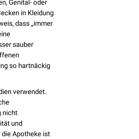
n, Genital- oder
lecken in Kleidung
weis, dass „immer
eine
sser sauber
offenen
ng so hartnäckig
dien verwendet.
sche
 nicht
ität und
r die Apotheke ist