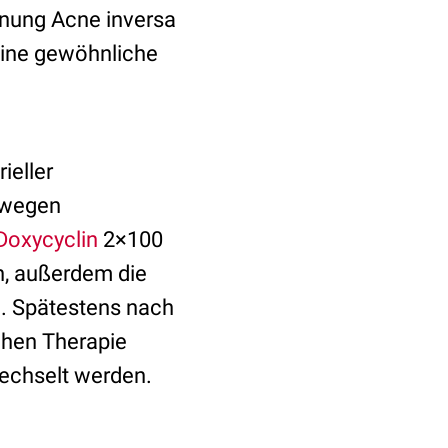
hnung Acne inversa
 eine gewöhnliche
ieller
m wegen
Doxycyclin
2×100
n, außerdem die
. Spätestens nach
schen Therapie
echselt werden.