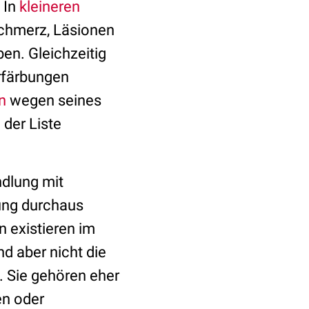
. In
kleineren
chmerz, Läsionen
en. Gleichzeitig
erfärbungen
n
wegen seines
 der Liste
dlung mit
ung durchaus
 existieren im
ind aber nicht die
. Sie gehören eher
en oder