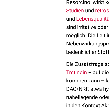
Resorcinol wirkt k
Studien
und
retro
und
Lebensqualitä
sind irritative o
möglich. Die Leitl
Nebenwirkungsprofi
bedenklicher Stoff
Die Zusatzfrage 
Tretinoin
– auf di
kommen kann – läs
DAC/NRF, etwa hy
naheliegende oder 
in den Kontext Ak