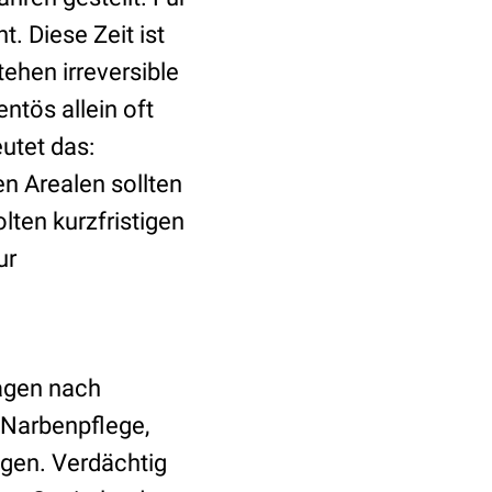
. Diese Zeit ist
ehen irreversible
tös allein oft
utet das:
n Arealen sollten
lten kurzfristigen
ur
ragen nach
 Narbenpflege,
ngen. Verdächtig