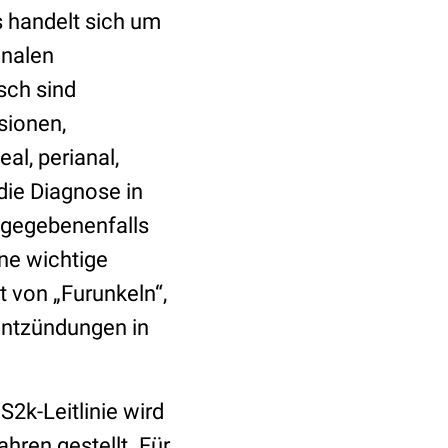
 handelt sich um
inalen
isch sind
sionen,
al, perianal,
die Diagnose in
d gegebenenfalls
ne wichtige
 von „Furunkeln“,
Entzündungen in
2k-Leitlinie wird
hren gestellt. Für