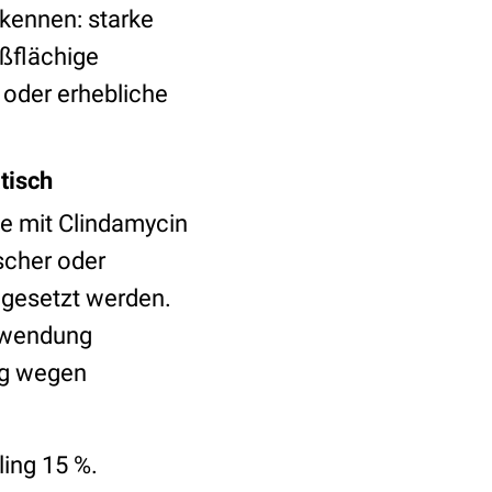
rkennen: starke
ßflächige
 oder erhebliche
tisch
ie mit Clindamycin
scher oder
ngesetzt werden.
 Anwendung
ung wegen
ling 15 %.