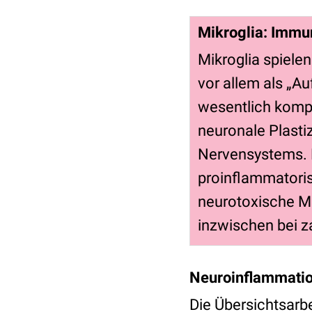
Mikroglia: Immu
Mikroglia spiele
vor allem als „Au
wesentlich kompl
neuronale Plasti
Nervensystems. B
proinflammatoris
neurotoxische Me
inzwischen bei z
Neuroinflammati
Die Übersichtsar