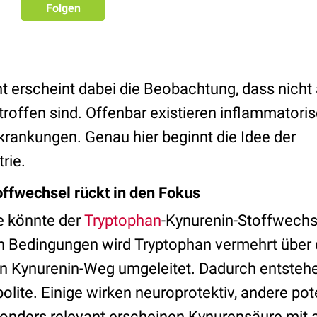
Folgen
t erscheint dabei die Beobachtung, dass nicht 
roffen sind. Offenbar existieren inflammatori
krankungen. Genau hier beginnt die Idee der
rie.
ffwechsel rückt in den Fokus
le könnte der
Tryptophan
-Kynurenin-Stoffwechse
 Bedingungen wird Tryptophan vermehrt über d
n Kynurenin-Weg umgeleitet. Dadurch entsteh
lite. Einige wirken neuroprotektiv, andere pot
onders relevant erscheinen Kynurensäure mit 