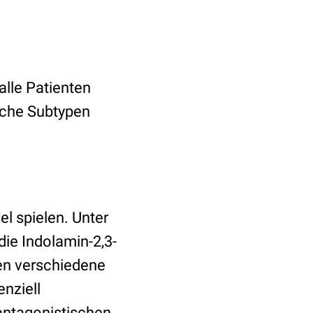
alle Patienten
sche Subtypen
l spielen. Unter
ie Indolamin-2,3-
en verschiedene
enziell
antagonistischen