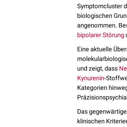
Symptomcluster de
biologischen Grun
angenommen. Beson
bipolarer Störung
Eine aktuelle Über
molekularbiologi
und zeigt, dass
Ne
Kynurenin
-Stoffwe
Kategorien hinweg
Präzisionspsychiat
Das gegenwärtige 
klinischen Kriteri