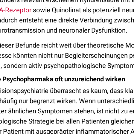
-Rezeptor
sowie Quinolinat als potenziell neu
durch entsteht eine direkte Verbindung zwis
rotransmission und neuronaler Dysfunktion.
eser Befunde reicht weit über theoretische Mo
se könnten nicht nur Begleiterscheinungen ps
n, sondern aktiv psychopathologische Sympto
 Psychopharmaka oft unzureichend wirken
zisionspsychiatrie überrascht es kaum, dass kl
ufig nur begrenzt wirken. Wenn unterschiedl
r ähnlichen Symptomen stehen, ist nicht zu e
logische Strategie bei allen Patienten gleic
er Patient mit ausgeprägter inflammatorischer 