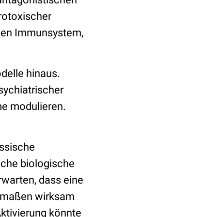
rotoxischer
chen Immunsystem,
delle hinaus.
ychiatrischer
me modulieren.
assische
iche biologische
rwarten, dass eine
hermaßen wirksam
Aktivierung könnte