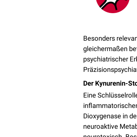
Besonders relevan
gleichermaßen bet
psychiatrischer Er
Präzisionspsychiat
Der Kynurenin-Sto
Eine Schlüsselrol
inflammatorischen
Dioxygenase in de
neuroaktive Metabo
neurotoxisch. Bes