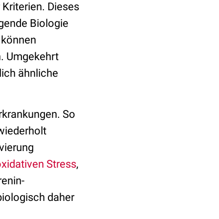
Kriterien. Dieses
egende Biologie
e können
n. Umgekehrt
lich ähnliche
Erkrankungen. So
wiederholt
vierung
xidativen Stress
,
enin-
biologisch daher