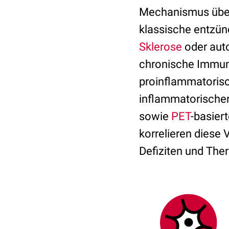
Mechanismus über 
klassische entzün
Sklerose
oder aut
chronische Immuna
proinflammatoris
inflammatorischer
sowie
PET
-basier
korrelieren diese 
Defiziten und Ther