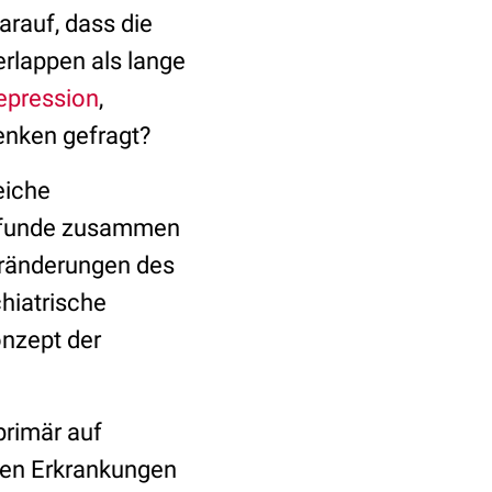
arauf, dass die
erlappen als lange
epression
,
enken gefragt?
eiche
efunde zusammen
eränderungen des
hiatrische
onzept der
primär auf
ren Erkrankungen