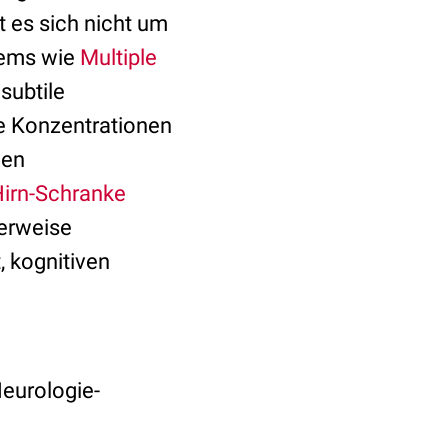
 es sich nicht um
tems wie
Multiple
subtile
e Konzentrationen
gen
Hirn-Schranke
terweise
, kognitiven
Neurologie-