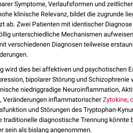
rer Symptome, Verlaufsformen und zeitlicher 
ohe klinische Relevanz, bildet die zugrunde li
zt ab. Zwei Patienten mit identischer Diagnos
öllig unterschiedliche Mechanismen aufweise
mit verschiedenen Diagnosen teilweise erstaun
nderungen.
ig wird dies bei affektiven und psychotischen 
pression, bipolarer Störung und Schizophrenie 
nische niedriggradige Neuroinflammation, Akti
en, Veränderungen inflammatorischer
Zytokine
,
o
sfunktion und Störungen des Tryptophan-Kynur
e traditionelle diagnostische Trennung könnte 
her sein als bislang angenommen.