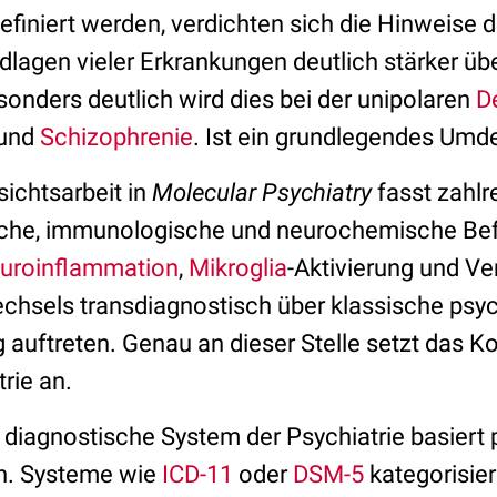
finiert werden, verdichten sich die Hinweise d
dlagen vieler Erkrankungen deutlich stärker üb
ders deutlich wird dies bei der unipolaren
D
und
Schizophrenie
. Ist ein grundlegendes Umd
sichtsarbeit in
Molecular Psychiatry
fasst zahlr
sche, immunologische und neurochemische B
uroinflammation
,
Mikroglia
-Aktivierung und V
chsels transdiagnostisch über klassische psyc
 auftreten. Genau an dieser Stelle setzt das K
rie an.
diagnostische System der Psychiatrie basiert 
en. Systeme wie
ICD-11
oder
DSM-5
kategorisie