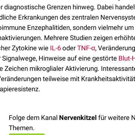
diagnostische Grenzen hinweg. Dabei handelt
dliche Erkrankungen des zentralen Nervensys
oimmune Enzephalitiden, sondern vielmehr um 
ktivierungen. Mehrere Studien zeigen erhöht
cher Zytokine wie
IL-6
oder
TNF-α
, Veränderun
 Signalwege, Hinweise auf eine gestörte
Blut-
te Zeichen mikroglialer Aktivierung. Interessan
Veränderungen teilweise mit Krankheitsaktivität
apieresistenz.
Folge dem Kanal
Nervenkitzel
für weitere 
Themen.