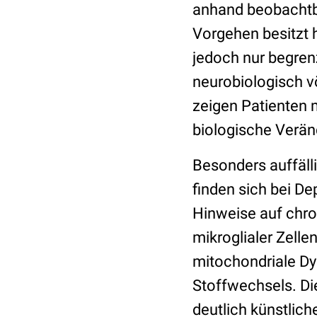
anhand beobachtba
Vorgehen besitzt h
jedoch nur begren
neurobiologisch v
zeigen Patienten 
biologische Verä
Besonders auffäll
finden sich bei De
Hinweise auf chro
mikroglialer Zell
mitochondriale Dy
Stoffwechsels. Di
deutlich künstlic