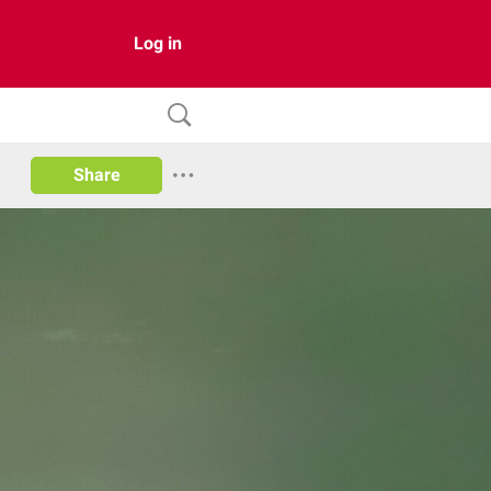
Log in
Share