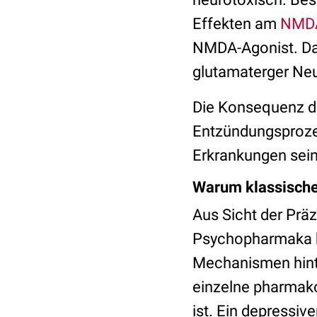
Effekten am
NMDA
NMDA-Agonist. Da
glutamaterger Neu
Die Konsequenz di
Entzündungsprozes
Erkrankungen sei
Warum klassische
Aus Sicht der Prä
Psychopharmaka hä
Mechanismen hinte
einzelne pharmako
ist. Ein depressiv