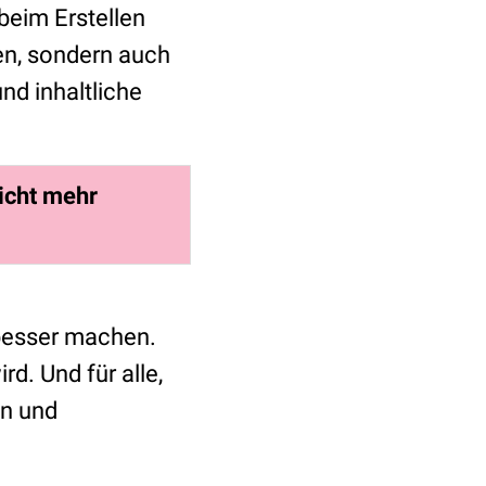
beim Erstellen
en, sondern auch
nd inhaltliche
icht mehr
 besser machen.
rd. Und für alle,
en und