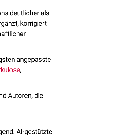
ns deutlicher als
änzt, korrigiert
aftlicher
gsten angepasste
rkulose
,
nd Autoren, die
gend. AI-gestützte