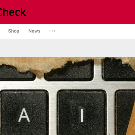
Shop
News