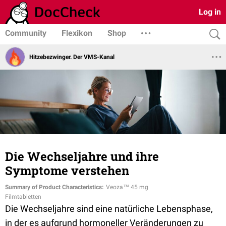
Log in
Community
Flexikon
Shop
Hitzebezwinger. Der VMS-Kanal
Die Wechseljahre und ihre
Symptome verstehen
Summary of Product Characteristics:
Veoza™ 45 mg
Filmtabletten
Die Wechseljahre sind eine natürliche Lebensphase,
in der es aufgrund hormoneller Veränderungen zu