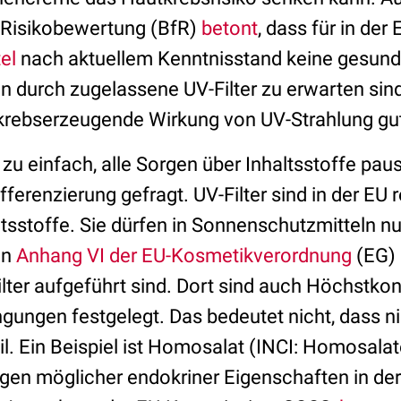
r Risikobewertung (BfR)
betont
, dass für in der 
el
nach aktuellem Kenntnisstand keine gesund
n durch zugelassene UV-Filter zu erwarten sin
rebserzeugende Wirkung von UV-Strahlung gut 
u einfach, alle Sorgen über Inhaltsstoffe paus
fferenzierung gefragt. UV-Filter sind in der EU r
tsstoffe. Sie dürfen in Sonnenschutzmitteln n
in
Anhang VI der EU-Kosmetikverordnung
(EG) 
lter aufgeführt sind. Dort sind auch Höchstko
ngen festgelegt. Das bedeutet nicht, dass n
l. Ein Beispiel ist Homosalat (INCI: Homosalat
egen möglicher endokriner Eigenschaften in der