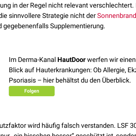
ng in der Regel nicht relevant verschlechtert.
die sinnvollere Strategie nicht der
Sonnenbran
d gegebenenfalls Supplementierung.
Im Derma-Kanal
HautDoor
werfen wir einen
Blick auf Hauterkrankungen: Ob Allergie, E
Psoriasis – hier behältst du den Überblick.
Folgen
tzfaktor wird häufig falsch verstanden. LSF 30
ur „ein bisschen besser“ geschützt ist, sonder