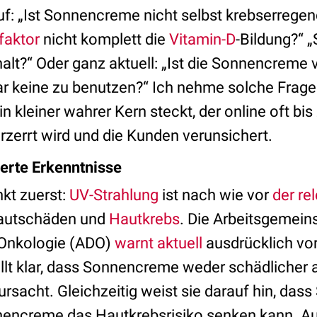
f: „Ist Sonnencreme nicht selbst krebserregend
faktor
nicht komplett die
Vitamin-D
-Bildung?“ „
t?“ Oder ganz aktuell: „Ist die Sonnencreme 
gar keine zu benutzen?“ Ich nehme solche Fragen
n kleiner wahrer Kern steckt, der online oft bis
rzerrt wird und die Kunden verunsichert.
erte Erkenntnisse
nkt zuerst:
UV-Strahlung
ist nach wie vor
der re
autschäden und
Hautkrebs
. Die Arbeitsgemein
Onkologie (ADO)
warnt aktuell
ausdrücklich vo
llt klar, dass Sonnencreme weder schädlicher 
ursacht. Gleichzeitig weist sie darauf hin, das
nencreme das Hautkrebsrisiko senken kann. A