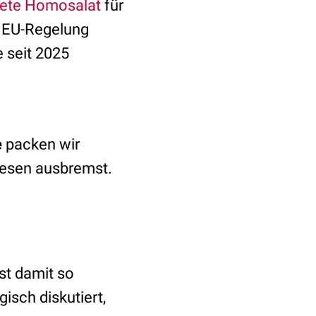
ete Homosalat
für
e EU-Regelung
 seit 2025
e
packen wir
esen ausbremst.
st damit so
gisch diskutiert,