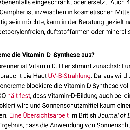
benenfalls eingeschränkt oder ersetzt. Auch 4
Campher ist inzwischen in kosmetischen Mitt
tig sein möchte, kann in der Beratung gezielt 
octocrylenfreien, duftstoffarmen oder mineral
me die Vitamin-D-Synthese aus?
renner ist Vitamin D. Hier stimmt zunächst: Fü
 braucht die Haut
UV-B-Strahlung
. Daraus wird 
ncreme blockiere die Vitamin-D-Synthese volls
ADO
hält fest
, dass Vitamin-D-Bildung auch bei 
ockiert wird und Sonnenschutzmittel kaum eine
en.
Eine Übersichtsarbeit
im British
Journal of
Ergebnis, dass die Anwendung von Sonnenschut