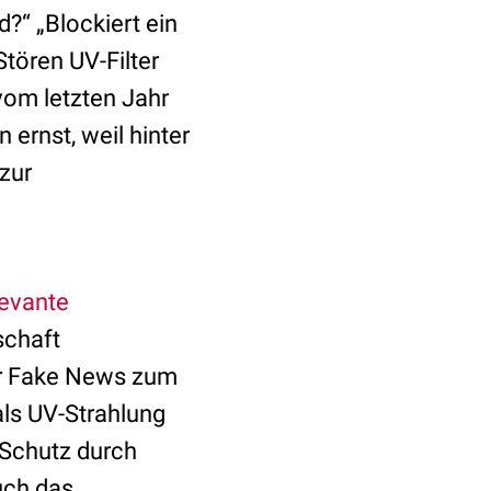
?“ „Blockiert ein
Stören UV-Filter
vom letzten Jahr
 ernst, weil hinter
 zur
levante
schaft
r Fake News zum
als UV-Strahlung
s Schutz durch
uch das