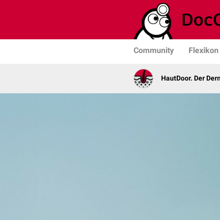
Community
Flexikon
HautDoor. Der Der