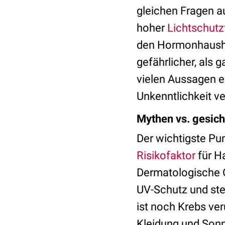
gleichen Fragen au
hoher
Lichtschutz
den Hormonhaushal
gefährlicher, als 
vielen Aussagen ei
Unkenntlichkeit ve
Mythen vs. gesich
Der wichtigste Pu
Risikofaktor
für H
Dermatologische 
UV-Schutz und ste
ist noch Krebs ver
Kleidung und Son