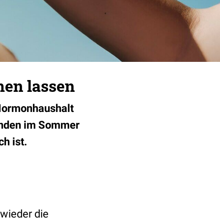
en lassen
 Hormonhaushalt
unden im Sommer
h ist
.
wieder die