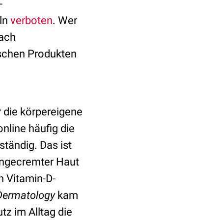
-
eln
verboten
. Wer
nach
ischen Produkten
r die körpereigene
online häufig die
tändig. Das ist
eingecremter Haut
n Vitamin-D-
 Dermatology
kam
z im Alltag die