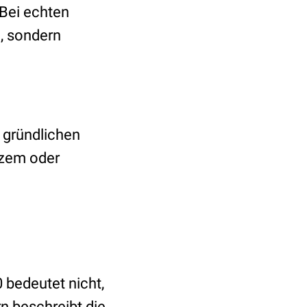
 Bei echten
d
, sondern
 gründlichen
kzem oder
 bedeutet nicht,
n beschreibt die