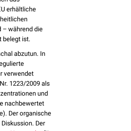
EU erhältliche
heitlichen
d – während die
belegt ist.
chal abzutun. In
egulierte
ur verwendet
Nr. 1223/2009 als
nzentrationen und
ie nachbewertet
e). Der organische
 Diskussion. Der