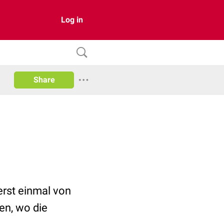
Log in
Share
erst einmal von
den, wo die