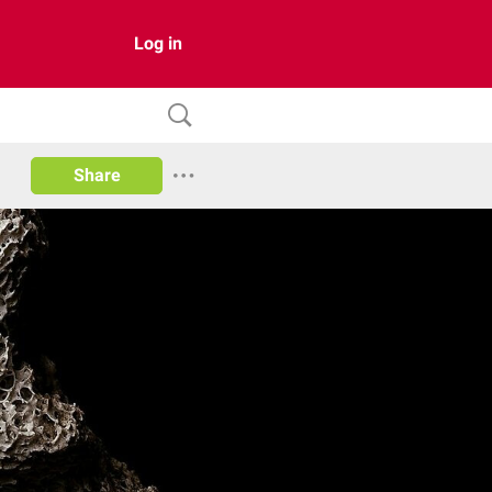
Log in
Share