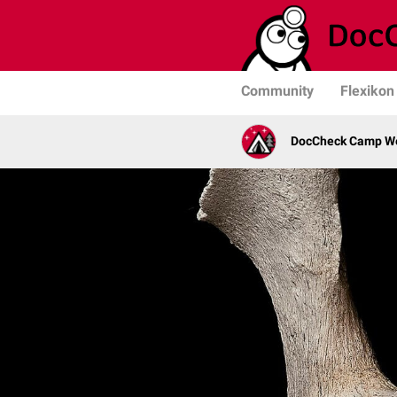
Community
Flexikon
DocCheck Camp W