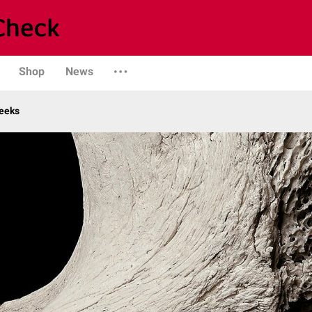
Shop
News
eeks