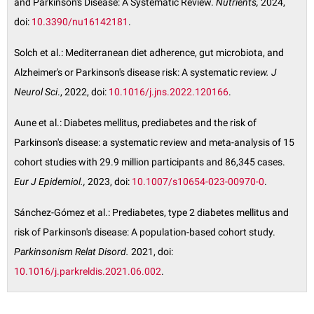
and Parkinson's Disease: A Systematic Review.
Nutrients,
2024,
doi:
10.3390/nu16142181
.
Solch et al.: Mediterranean diet adherence, gut microbiota, and
Alzheimer's or Parkinson's disease risk: A systematic revie
w. J
Neurol Sci
., 2022, doi:
10.1016/j.jns.2022.120166
.
Aune et al.: Diabetes mellitus, prediabetes and the risk of
Parkinson's disease: a systematic review and meta-analysis of 15
cohort studies with 29.9 million participants and 86,345 cases.
Eur J Epidemiol.,
2023, doi:
10.1007/s10654-023-00970-0
.
Sánchez-Gómez et al.: Prediabetes, type 2 diabetes mellitus and
risk of Parkinson's disease: A population-based cohort study.
Parkinsonism Relat Disord.
2021, doi:
10.1016/j.parkreldis.2021.06.002
.