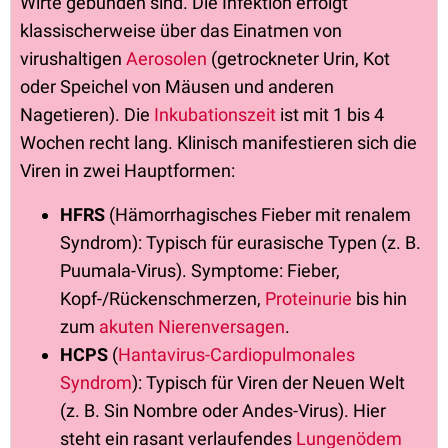
Wirte gebunden sind. Die Infektion erfolgt
klassischerweise über das Einatmen von
virushaltigen
Aerosolen
(getrockneter Urin, Kot
oder Speichel von Mäusen und anderen
Nagetieren). Die
Inkubationszeit
ist mit 1 bis 4
Wochen recht lang. Klinisch manifestieren sich die
Viren in zwei Hauptformen:
HFRS
(Hämorrhagisches Fieber mit renalem
Syndrom): Typisch für eurasische Typen (z. B.
Puumala-Virus). Symptome: Fieber,
Kopf-/Rückenschmerzen,
Proteinurie
bis hin
zum
akuten Nierenversagen
.
HCPS
(
Hantavirus-Cardiopulmonales
Syndrom
): Typisch für Viren der Neuen Welt
(z. B. Sin Nombre oder Andes-Virus). Hier
steht ein rasant verlaufendes
Lungenödem