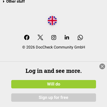
Other stuff
© 2026 DocCheck Community GmbH
Log in and see more.
Will do
Sign up for free