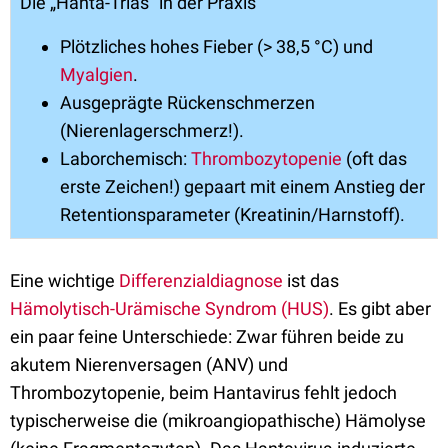
Die „Hanta-Trias“ in der Praxis
Plötzliches hohes Fieber (> 38,5 °C) und
Myalgien
.
Ausgeprägte Rückenschmerzen
(Nierenlagerschmerz!).
Laborchemisch:
Thrombozytopenie
(oft das
erste Zeichen!) gepaart mit einem Anstieg der
Retentionsparameter (Kreatinin/Harnstoff).
Eine wichtige
Differenzialdiagnose
ist das
Hämolytisch-Urämische Syndrom (HUS)
. Es gibt aber
ein paar feine Unterschiede: Zwar führen beide zu
akutem Nierenversagen (ANV) und
Thrombozytopenie, beim Hantavirus fehlt jedoch
typischerweise die (mikroangiopathische) Hämolyse