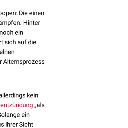
oopen: Die einen
ämpfen. Hinter
 noch ein
t sich auf die
zelnen
r Alternsprozess
llerdings kein
entzündung
„als
Solange ein
s ihrer Sicht