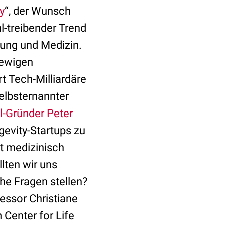
y
“, der Wunsch
l-treibender Trend
chung und Medizin.
ewigen
t Tech-Milliardäre
selbsternannter
l-Gründer Peter
gevity-Startups zu
t medizinisch
lten wir uns
he Fragen stellen?
essor Christiane
Center for Life