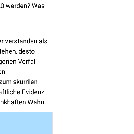
120 werden? Was
er verstanden als
tehen, desto
genen Verfall
on
 zum skurrilen
aftliche Evidenz
rankhaften Wahn.