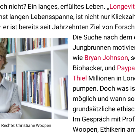
h nicht? Ein langes, erfülltes Leben. „
Longevit
st langen Lebensspanne, ist nicht nur Klickzah
 er ist bereits seit Jahrzehnten Ziel von Fors
Die Suche nach dem 
Jungbrunnen motivier
wie
Bryan Johnson
, 
Biohacker, und
Paypa
Thiel
Millionen in Lon
pumpen. Doch was is
möglich und wann sol
grundsätzliche ethisc
Im Gespräch mit Prof
, Rechte: Christiane Woopen
Woopen, Ethikerin am 