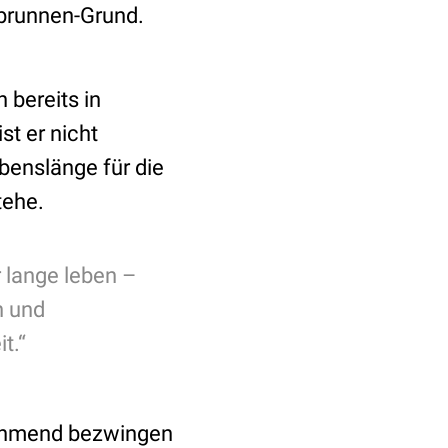
gbrunnen-Grund.
 bereits in
st er nicht
benslänge für die
tehe.
 lange leben –
n und
it.“
nehmend bezwingen