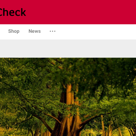
Shop
News