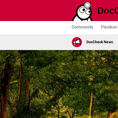
Community
Flexikon
DocCheck News