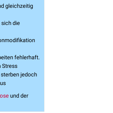
 gleichzeitig
 sich die
onmodifikation
beiten fehlerhaft.
 Stress
, sterben jedoch
aus
iose
und der