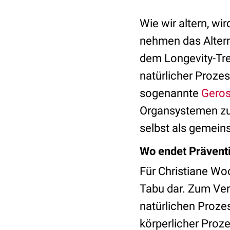
Wie wir altern, wi
nehmen das Altern
dem Longevity-Tren
natürlicher Prozes
sogenannte
Geros
Organsystemen zuz
selbst als gemein
Wo endet Prävent
Für Christiane Woo
Tabu dar. Zum Ver
natürlichen Proz
körperlicher Proze