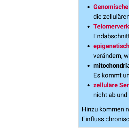
Genomische I
die zellulär
Telomerver
Endabschnit
epigenetisc
verändern, w
mitochondri
Es kommt un
zelluläre S
nicht ab und
Hinzu kommen ne
Einfluss chronis