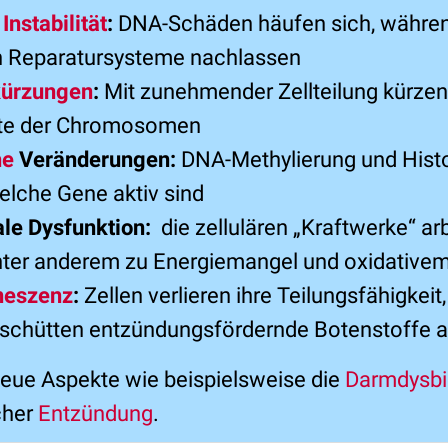
nstabilität
:
DNA-Schäden häufen sich, während
en Reparatursysteme nachlassen
kürzungen
:
Mit zunehmender Zellteilung kürzen
te der Chromosomen
he
Veränderungen:
DNA-Methylierung und Hist
elche Gene aktiv sind
ale Dysfunktion:
die zellulären „Kraftwerke“ ar
ter anderem zu Energiemangel und oxidativem
eneszenz
:
Zellen verlieren ihre Teilungsfähigkeit
 schütten entzündungsfördernde Botenstoffe 
ue Aspekte wie beispielsweise die
Darmdysb
cher
Entzündung
.