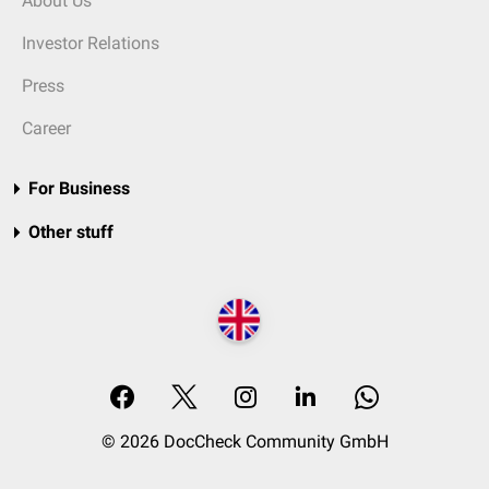
About Us
Investor Relations
Press
Career
For Business
Other stuff
© 2026 DocCheck Community GmbH