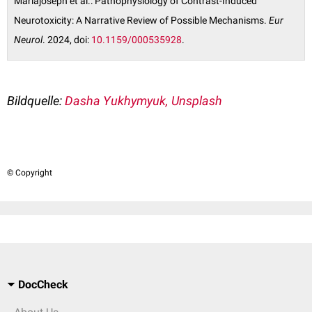
Mariajoseph et al.: Pathophysiology of Contrast-Induced
Neurotoxicity: A Narrative Review of Possible Mechanisms.
Eur
Neurol
. 2024, doi:
10.1159/000535928
.
Bildquelle:
Dasha Yukhymyuk, Unsplash
© Copyright
DocCheck