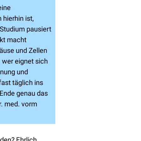
eine
hierhin ist,
 Studium pausiert
ekt macht
Mäuse und Zellen
 wer eignet sich
nnung und
ast täglich ins
m Ende genau das
Dr. med. vorm
den? Ehrlich