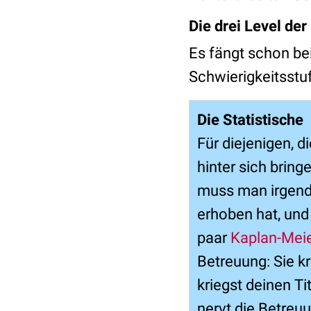
Die drei Level der
Es fängt schon bei
Schwierigkeitsstu
Die Statistische
Für diejenigen, 
hinter sich bring
muss man irgende
erhoben hat, und
paar
Kaplan-Mei
Betreuung: Sie kr
kriegst deinen T
nervt die Betreu