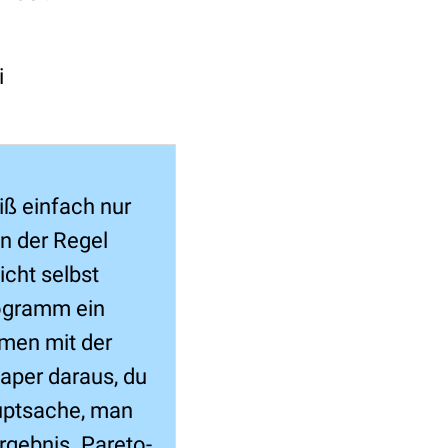
i
iß einfach nur
In der Regel
icht selbst
rogramm ein
hmen mit der
Paper daraus, du
auptsache, man
rgebnis. Pareto-