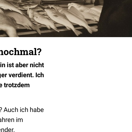
l nochmal?
n ist aber nicht
er verdient. Ich
de trotzdem
t? Auch ich habe
ahren im
ender.