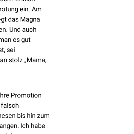
enotung ein. Am
egt das Magna
ben. Und auch
 man es gut
t, sei
man stolz „Mama,
 ihre Promotion
 falsch
hesen bis hin zum
langen: Ich habe