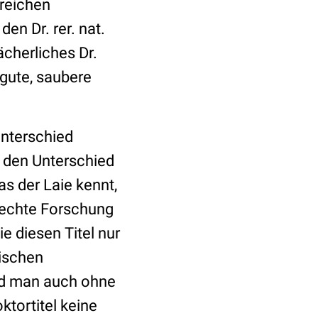
reichen
en Dr. rer. nat.
ächerliches Dr.
 gute, saubere
Unterschied
h den Unterschied
as der Laie kennt,
lechte Forschung
e diesen Titel nur
mischen
und man auch ohne
ktortitel keine