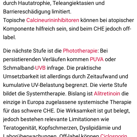
durch Hautatrophie, Teleangiektasien und
Barriereschädigung limitiert.
Topische
Calcineurininhibitoren
können bei atopischer
Komponente hilfreich sein, sind beim CHE jedoch off-
label.
Die nächste Stufe ist die
Phototherapie
: Bei
persistierenden Verläufen kommen
PUVA
oder
Schmalband-
UVB
infrage. Die praktische
Umsetzbarkeit ist allerdings durch Zeitaufwand und
kumulative UV-Belastung begrenzt. Die vierte Stufe
bildet die Systemtherapie. Bislang ist
Alitretinoin
die
einzige in Europa zugelassene systemische Therapie
für das schwere CHE. Die Wirksamkeit ist gut belegt,
jedoch bestehen relevante Limitationen wie
Teratogenität, Kopfschmerzen, Dyslipidämie und
Laborüberwachungen. Off-label können
Ciclosporin
,