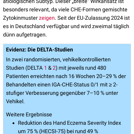
ätiologischen Subtyp. Dieser „breite“ Wirkansatz ist
besonders relevant, da viele CHE-Formen gemischte
Zytokinmuster
zeigen
. Seit der EU-Zulassung 2024 ist
es in Deutschland verfügbar und wird zweimal täglich
dünn aufgetragen.
Evidenz: Die DELTA-Studien
In zwei randomisierten, vehikelkontrollierten
Studien (DELTA
1
&
2
) mit jeweils rund 480
Patienten erreichten nach 16 Wochen 20–29 % der
Behandelten einen IGA-CHE-Status 0/1 mit ≥ 2-
stufiger Verbesserung gegenüber 7–10 % unter
Vehikel.
Weitere Ergebnisse
Reduktion des Hand Eczema Severity Index
um 75 % (HECSI-75) bei rund 49 %