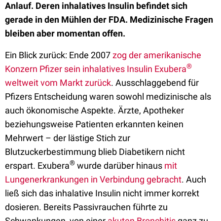
Anlauf. Deren inhalatives Insulin befindet sich
gerade in den Mühlen der FDA. Medizinische Fragen
bleiben aber momentan offen.
Ein Blick zurück: Ende 2007
zog der amerikanische
®
Konzern Pfizer sein inhalatives Insulin Exubera
weltweit vom Markt zurück
. Ausschlaggebend für
Pfizers Entscheidung waren sowohl medizinische als
auch ökonomische Aspekte. Ärzte, Apotheker
beziehungsweise Patienten erkannten keinen
Mehrwert – der lästige Stich zur
Blutzuckerbestimmung blieb Diabetikern nicht
®
erspart. Exubera
wurde darüber hinaus
mit
Lungenerkrankungen in Verbindung gebracht
. Auch
ließ sich das inhalative Insulin nicht immer korrekt
dosieren. Bereits Passivrauchen führte zu
Schwankungen, von einer
akuten Bronchitis
ganz zu