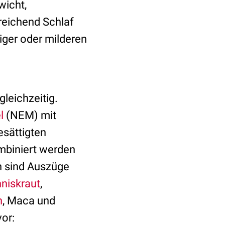
wicht,
reichend Schlaf
iger oder milderen
leichzeitig.
l
(NEM) mit
esättigten
mbiniert werden
en sind Auszüge
niskraut
,
n
, Maca und
vor: