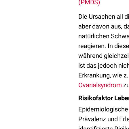
(PMDS)
.
Die Ursachen all 
aber davon aus, d
natürlichen Schw
reagieren. In die
während gleichzei
ist das jedoch nic
Erkrankung, wie z.
Ovarialsyndrom
zu
Risikofaktor Lebe
Epidemiologische 
Prävalenz und Er
identifizierte Ri