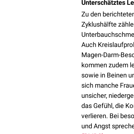
Unterschätztes L
Zu den berichtete
Zyklushälfte zähl
Unterbauchschmer
Auch Kreislaufpro
Magen-Darm-Besch
kommen zudem lei
sowie in Beinen u
sich manche Fraue
unsicher, niederge
das Gefühl, die K
verlieren. Bei be
und Angst spreche