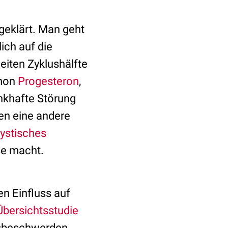
geklärt. Man geht
ich auf die
iten Zyklushälfte
rmon
Progesteron
,
nkhafte Störung
den eine andere
ystisches
e macht.
n Einfluss auf
Übersichtsstudie
atsbeschwerden