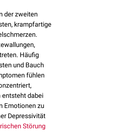
n der zweiten
sten, krampfartige
elschmerzen.
zewallungen,
reten. Häufig
sten und Bauch
ymptomen fühlen
nzentriert,
n entsteht dabei
en Emotionen zu
er Depressivität
rischen Störung