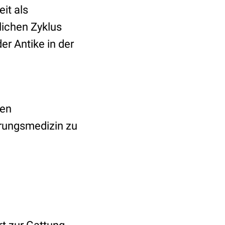
eit als
lichen Zyklus
er Antike in der
nen
rungsmedizin zu