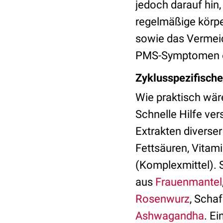
jedoch darauf hin
regelmäßige körpe
sowie das Vermeid
PMS-Symptomen e
Zyklusspezifische
Wie praktisch wär
Schnelle Hilfe ve
Extrakten diverser
Fettsäuren, Vitam
(Komplexmittel). S
aus
Frauenmantel
Rosenwurz
, Scha
Ashwagandha
. E