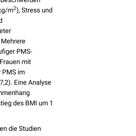
2
 kg/m
), Stress und
d
eter
. Mehrere
ufiger PMS-
Frauen mit
ür PMS im
7,2). Eine Analyse
sammenhang
tieg des BMI um 1
en die Studien