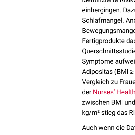
einhergingen. Daz
Schlafmangel. And
Bewegungsmangel 
Fertigprodukte da
Querschnittsstudi
Symptome aufweis
Adipositas (BMI ≥
Vergleich zu Fraue
der
Nurses’ Health
zwischen BMI und
kg/m² stieg das R
Auch wenn die Dat