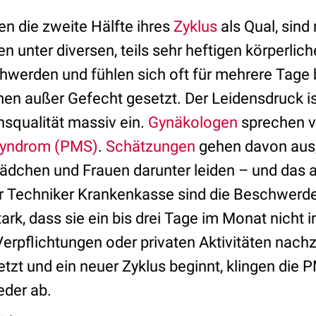
en die zweite Hälfte ihres
Zyklus
als Qual, sind
en unter diversen, teils sehr heftigen körperlic
werden und fühlen sich oft für mehrere Tage 
n außer Gefecht gesetzt. Der Leidensdruck i
nsqualität massiv ein.
Gynäkologen
sprechen 
Syndrom (PMS)
.
Schätzungen
gehen davon aus,
Mädchen und Frauen darunter leiden – und das 
r Techniker Krankenkasse sind die Beschwerde
rk, dass sie ein bis drei Tage im Monat nicht in
 Verpflichtungen oder privaten Aktivitäten nac
etzt und ein neuer Zyklus beginnt, klingen di
eder ab.