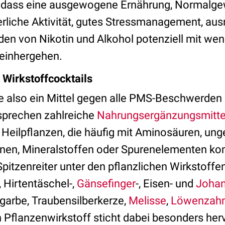
, dass eine ausgewogene Ernährung, Normalge
rliche Aktivität, gutes Stressmanagement, aus
en von Nikotin und Alkohol potenziell mit wen
inhergehen.
 Wirkstoffcocktails
e also ein Mittel gegen alle PMS-Beschwerden g
rsprechen zahlreiche
Nahrungsergänzungsmitte
 Heilpflanzen, die häufig mit Aminosäuren, ung
inen, Mineralstoffen oder Spurenelementen ko
pitzenreiter unter den pflanzlichen Wirkstoff
, Hirtentäschel-,
Gänsefinger
-, Eisen- und
Johan
fgarbe, Traubensilberkerze,
Melisse
,
Löwenzah
in Pflanzenwirkstoff sticht dabei besonders her