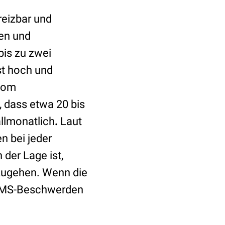
 reizbar und
hen und
bis zu zwei
st hoch und
vom
 dass etwa 20 bis
allmonatlich
.
Laut
n bei jeder
 der Lage ist,
hzugehen. Wenn die
e PMS-Beschwerden