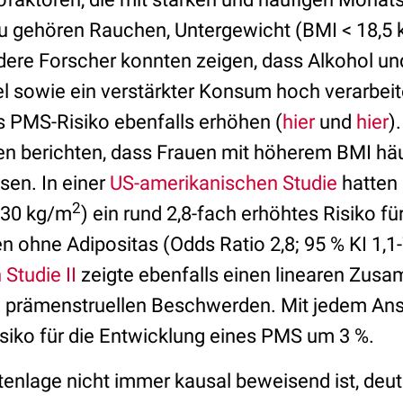
u gehören Rauchen, Untergewicht (BMI < 18,5
ere Forscher konnten zeigen, dass Alkohol un
sowie ein verstärkter Konsum hoch verarbeit
s PMS-Risiko ebenfalls erhöhen (
hier
und
hier
)
en berichten, dass Frauen mit höherem BMI hä
en. In einer
US-amerikanischen Studie
hatten 
2
 30 kg/m
) ein rund 2,8-fach erhöhtes Risiko f
n ohne Adipositas (Odds Ratio 2,8; 95 % KI 1,1-
 Studie II
zeigte ebenfalls einen linearen Zu
 prämenstruellen Beschwerden. Mit jedem Ans
isiko für die Entwicklung eines PMS um 3 %.
enlage nicht immer kausal beweisend ist, deut