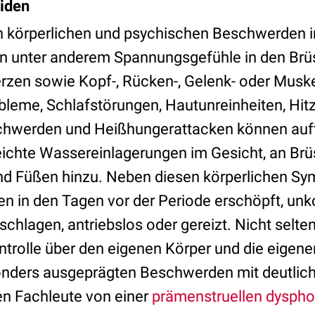
eiden
n körperlichen und psychischen Beschwerden i
en unter anderem Spannungsgefühle in den Brü
zen sowie Kopf-, Rücken-, Gelenk- oder Musk
bleme, Schlafstörungen, Hautunreinheiten, Hit
werden und Heißhungerattacken können auft
chte Wassereinlagerungen im Gesicht, an Brü
nd Füßen hinzu. Neben diesen körperlichen S
n in den Tagen vor der Periode erschöpft, unko
schlagen, antriebslos oder gereizt. Nicht selte
ontrolle über den eigenen Körper und die eigen
sonders ausgeprägten Beschwerden mit deutlich
n Fachleute von einer
prämenstruellen dyspho