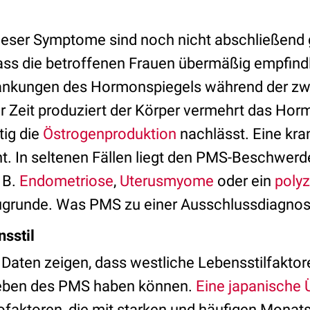
dieser Symptome sind noch nicht abschließend 
ass die betroffenen Frauen übermäßig empfindl
ankungen des Hormonspiegels während der zwe
ser Zeit produziert der Körper vermehrt das Ho
tig die
Östrogenproduktion
nachlässt. Eine kra
ht. In seltenen Fällen liegt den PMS-Beschwer
 B.
Endometriose
,
Uterusmyome
oder ein
polyz
grunde. Was PMS zu einer Ausschlussdiagnos
nsstil
Daten zeigen, dass westliche Lebensstilfaktore
leben des PMS haben können.
Eine japanische 
sikofaktoren, die mit starken und häufigen Mon