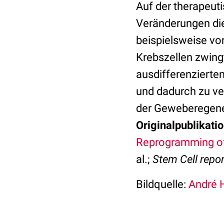
Auf der therapeut
Veränderungen die
beispielsweise vor
Krebszellen zwingt
ausdifferenzierten
und dadurch zu ve
der Geweberegener
Originalpublikatio
Reprogramming of
al.;
Stem Cell repo
Bildquelle:
André H