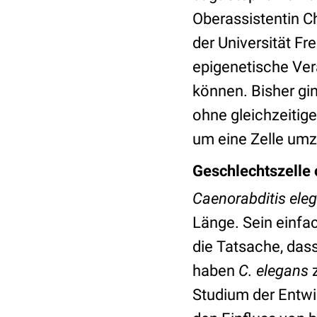
Oberassistentin C
der Universität Fr
epigenetische Ver
können. Bisher gi
ohne gleichzeitig
um eine Zelle um
Geschlechtszelle
Caenorabditis ele
Länge. Sein einfa
die Tatsache, dass
haben
C. elegans
z
Studium der Entw