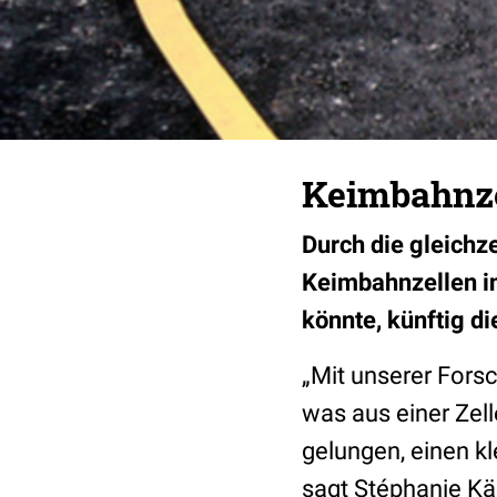
Keimbahnze
Durch die gleichz
Keimbahnzellen i
könnte, künftig d
„Mit unserer Fors
was aus einer Zell
gelungen, einen kl
sagt Stéphanie Kä