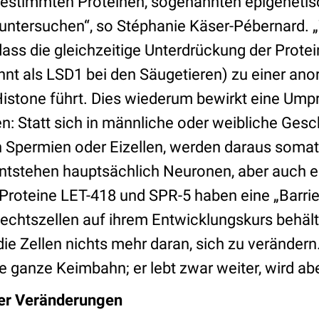
bestimmten Proteinen, sogenannten epigenetis
untersuchen“, so Stéphanie Käser-Pébernard. 
ass die gleichzeitige Unterdrückung der Prote
nt als LSD1 bei den Säugetieren) zu einer an
Histone führt. Dies wiederum bewirkt eine Um
n: Statt sich in männliche oder weibliche Gesc
in Spermien oder Eizellen, werden daraus soma
entstehen hauptsächlich Neuronen, aber auch e
 Proteine LET-418 und SPR-5 haben eine „Barrie
echtszellen auf ihrem Entwicklungskurs behält.
 die Zellen nichts mehr daran, sich zu verände
e ganze Keimbahn; er lebt zwar weiter, wird aber
er Veränderungen