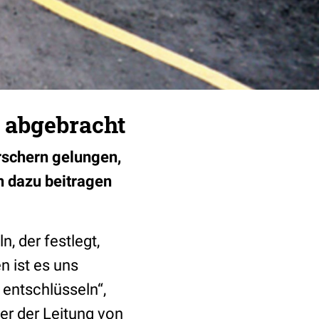
 abgebracht
orschern gelungen,
h dazu beitragen
, der festlegt,
n ist es uns
 entschlüsseln“,
er der Leitung von