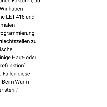
chen Faktoren, auf
„Wir haben
ine LET-418 und
ormalen
programmierung
hlechtszellen zu
tische
inige Haut- oder
refunktion“,
 Fallen diese
rn. Beim Wurm
 steril.“