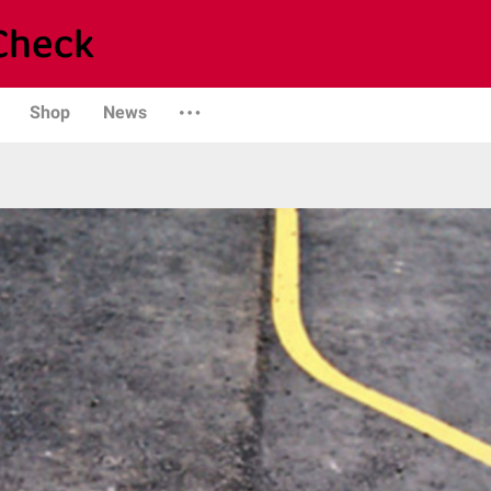
Shop
News