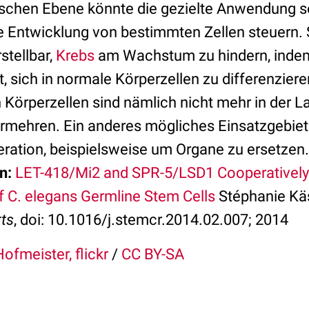
ischen Ebene könnte die gezielte Anwendung s
 Entwicklung von bestimmten Zellen steuern.
stellbar,
Krebs
am Wachstum zu hindern, inde
, sich in normale Körperzellen zu differenzier
 Körperzellen sind nämlich nicht mehr in der La
rmehren. Ein anderes mögliches Einsatzgebiet 
ation, beispielsweise um Organe zu ersetzen.
n:
LET-418/Mi2 and SPR-5/LSD1 Cooperatively
 C. elegans Germline Stem Cells
Stéphanie Kä
rts
, doi: 10.1016/j.stemcr.2014.02.007; 2014
ofmeister, flickr
/
CC BY-SA