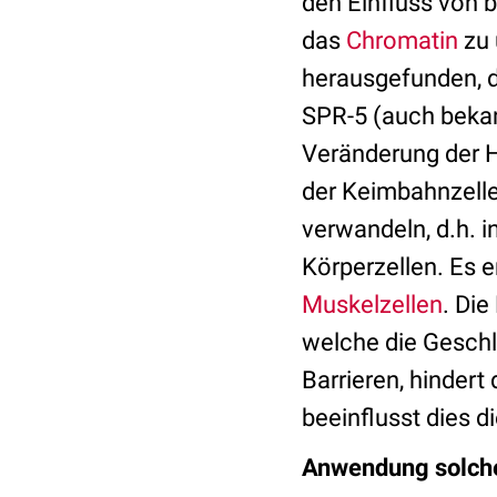
den Einfluss von 
das
Chromatin
zu 
herausgefunden, d
SPR-5 (auch bekan
Veränderung der 
der Keimbahnzelle
verwandeln, d.h. 
Körperzellen. Es 
Muskelzellen
. Die
welche die Geschl
Barrieren, hindert
beeinflusst dies di
Anwendung solch