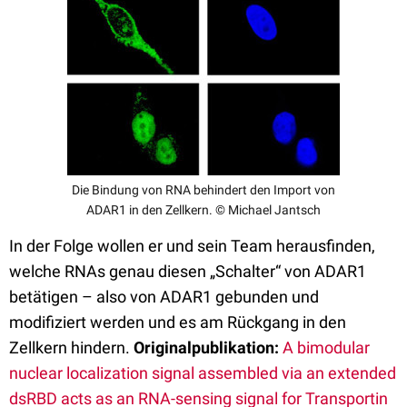
Die Bindung von RNA behindert den Import von
ADAR1 in den Zellkern. © Michael Jantsch
In der Folge wollen er und sein Team herausfinden,
welche RNAs genau diesen „Schalter“ von ADAR1
betätigen – also von ADAR1 gebunden und
modifiziert werden und es am Rückgang in den
Zellkern hindern.
Originalpublikation:
A bimodular
nuclear localization signal assembled via an extended
dsRBD acts as an RNA-sensing signal for Transportin