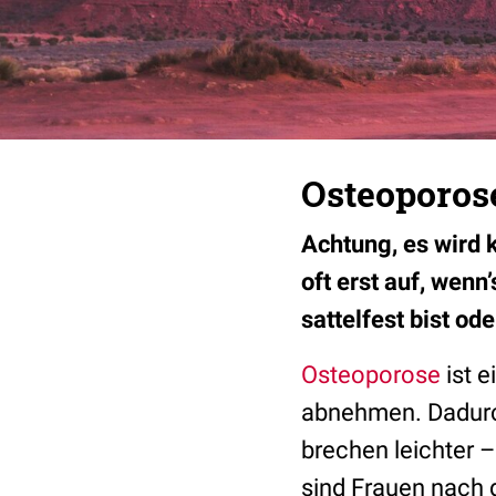
Osteoporose
Achtung, es wird k
oft erst auf, wen
sattelfest bist od
Osteoporose
ist 
abnehmen. Dadurch
brechen leichter –
sind Frauen nach