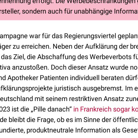
nnennung erfolgt. Die Werbebeschränkungen g
rsteller, sondern auch für unabhängige Informat
ampagne war für das Regierungsviertel geplant
ger zu erreichen. Neben der Aufklärung der br
das Ziel, die Abschaffung des Werbeverbots f
tiva anzustoßen. Doch dieser Ansatz wurde no
d Apotheker Patienten individuell beraten dürf
ufklärungsprojekte juristisch ausgebremst. Im
Deutschland mit seinem restriktiven Ansatz zun
023 ist die „Pille danach“
in Frankreich sogar k
de bleibt die Frage, ob es im Sinne der öffentl
fundierte, produktneutrale Information als Gese