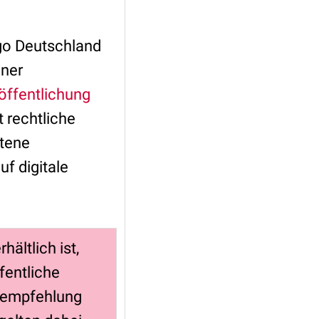
igo Deutschland
iner
öffentlichung
 rechtliche
ltene
uf digitale
hältlich ist,
fentliche
ktempfehlung