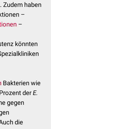
n. Zudem haben
ktionen –
tionen
–
istenz könnten
Spezialkliniken
n
Bakterien wie
 Prozent der
E.
me gegen
igen
 Auch die