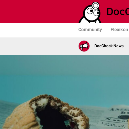
Community
Flexikon
DocCheck News