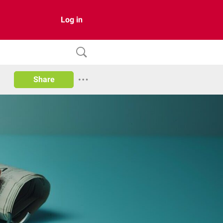
Log in
Share