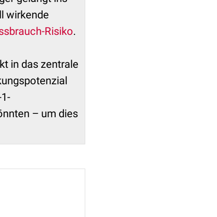
ll wirkende
ssbrauch-Risiko
.
ekt in das zentrale
kungspotenzial
-1-
könnten – um dies