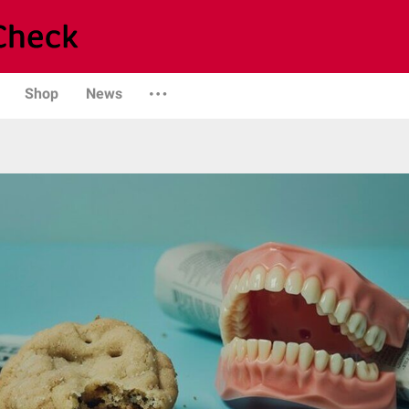
Shop
News