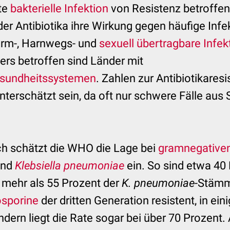
te
bakterielle Infektion
von Resistenz betroffe
der Antibiotika ihre Wirkung gegen häufige Infe
Darm-, Harnwegs- und
sexuell übertragbare Infek
ers betroffen sind Länder mit
sundheitssystemen
. Zahlen zur Antibiotikares
nterschätzt sein, da oft nur schwere Fälle aus 
ch schätzt die WHO die Lage bei
gramnegative
nd
Klebsiella pneumoniae
ein. So sind etwa 40
mehr als 55 Prozent der
K. pneumoniae
-Stäm
sporine
der dritten Generation resistent, in ein
dern liegt die Rate sogar bei über 70 Prozent.