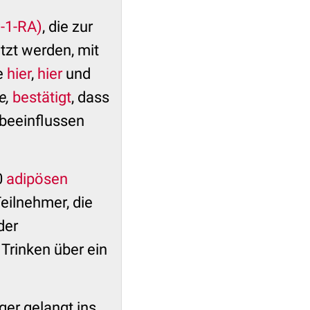
-1-RA)
, die zur
tzt werden, mit
e
hier
,
hier
und
e,
bestätigt
, dass
beeinflussen
0
adipösen
eilnehmer, die
der
Trinken über ein
ger gelangt ins