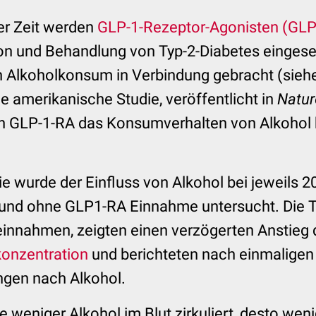
ger Zeit werden
GLP-1-Rezeptor-Agonisten (GLP
n und Behandlung von Typ-2-Diabetes eingese
n Alkoholkonsum in Verbindung gebracht (sieh
ne amerikanische Studie, veröffentlicht in
Natur
n GLP-1-RA das Konsumverhalten von Alkohol 
die wurde der Einfluss von Alkohol bei jeweils 2
und ohne GLP1-RA Einnahme untersucht. Die T
innahmen, zeigten einen verzögerten Anstieg 
konzentration
und berichteten nach einmaligen 
ngen nach Alkohol.
 weniger Alkohol im Blut zirkuliert, desto weni