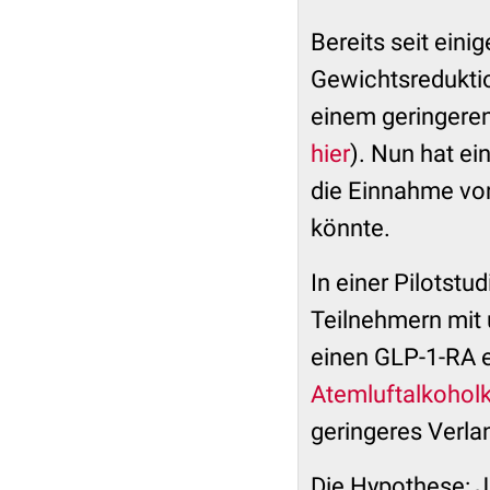
Bereits seit eini
Gewichtsreduktio
einem geringere
hier
). Nun
hat ei
die Einnahme vo
könnte.
In einer Pilotstu
Teilnehmern mit 
einen GLP-1-RA e
Atemluftalkohol
geringeres Verla
Die Hypothese: Je