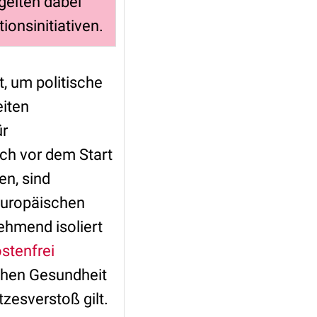
elten dabei
ionsinitiativen.
, um politische
eiten
ür
ch vor dem Start
en, sind
 europäischen
ehmend isoliert
ostenfrei
ichen Gesundheit
tzesverstoß gilt.