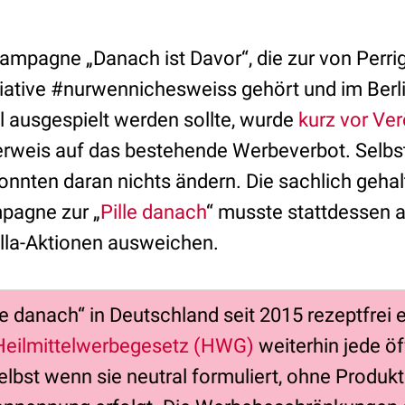
ampagne „Danach ist Davor“, die zur von Perr
itiative #nurwennichesweiss gehört und im Berl
l ausgespielt werden sollte, wurde
kurz vor Ver
rweis auf das bestehende Werbeverbot. Selbst
nnten daran nichts ändern. Die sachlich geha
pagne zur „
Pille danach
“ musste stattdessen a
lla-Aktionen ausweichen.
e danach“ in Deutschland seit 2015 rezeptfrei er
Heilmittelwerbegesetz (HWG)
weiterhin jede öf
elbst wenn sie neutral formuliert, ohne Produ